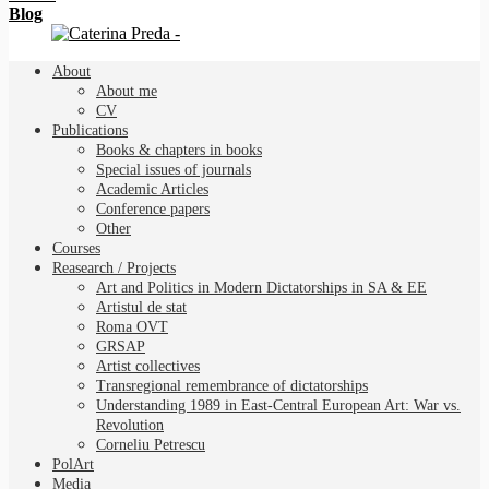
Blog
About
About me
CV
Publications
Books & chapters in books
Special issues of journals
Academic Articles
Conference papers
Other
Courses
Reasearch / Projects
Art and Politics in Modern Dictatorships in SA & EE
Artistul de stat
Roma OVT
GRSAP
Artist collectives
Transregional remembrance of dictatorships
Understanding 1989 in East-Central European Art: War vs.
Revolution
Corneliu Petrescu
PolArt
Media