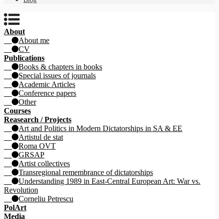
About
About me
CV
Publications
Books & chapters in books
Special issues of journals
Academic Articles
Conference papers
Other
Courses
Reasearch / Projects
Art and Politics in Modern Dictatorships in SA & EE
Artistul de stat
Roma OVT
GRSAP
Artist collectives
Transregional remembrance of dictatorships
Understanding 1989 in East-Central European Art: War vs.
Revolution
Corneliu Petrescu
PolArt
Media