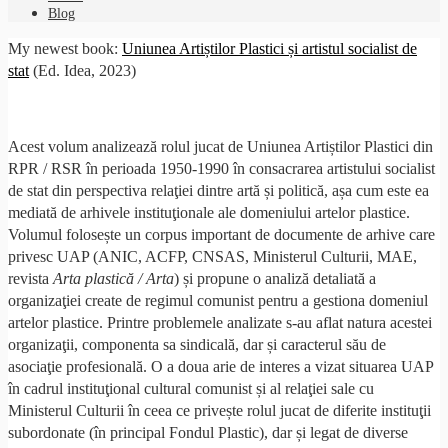
Blog
My newest book:
Uniunea Artiștilor Plastici și artistul socialist de
stat
(Ed. Idea, 2023)
Acest volum analizează rolul jucat de Uniunea Artiștilor Plastici din
RPR / RSR în perioada 1950-1990 în consacrarea artistului socialist
de stat din perspectiva relaţiei dintre artă și politică, așa cum este ea
mediată de arhivele instituţionale ale domeniului artelor plastice.
Volumul folosește un corpus important de documente de arhive care
privesc UAP (ANIC, ACFP, CNSAS, Ministerul Culturii, MAE,
revista
Arta plastică / Arta
) și propune o analiză detaliată a
organizaţiei create de regimul comunist pentru a gestiona domeniul
artelor plastice. Printre problemele analizate s-au aflat natura acestei
organizaţii, componenta sa sindicală, dar și caracterul său de
asociaţie profesională. O a doua arie de interes a vizat situarea UAP
în cadrul instituţional cultural comunist și al relaţiei sale cu
Ministerul Culturii în ceea ce privește rolul jucat de diferite instituţii
subordonate (în principal Fondul Plastic), dar și legat de diverse