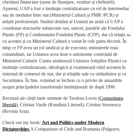
chestiuni financiare (surse de finanţare, venituri și cheltuieli).
Aparent, UAP a fost o instituţie centralizatoare cu rol de intermediar
sau de mediator între stat (Ministerul Culturii și PMR /PCR) și
artiștii profesioniști. Studiul detaliat al Uniunii ne arată că UAP a
coordonat structurile subiacente sau, uneori, paralele ale Fondului
Plastic (FP) și Combinatului Fondului Plastic (CFP), dar că relaţia sa
cu acestea și cu Ministerul Culturii a variat în cele patru decenii. În
timp ce FP avea un rol sindical și de executor, ministerele erau
comanditari, iar Uniunea avea doar o autonomie controlată de
Ministerul Culturii. Cartea analizează Uniunea Artiștilor Plastici ca
instituţie centralizatoare, ideologică și examinează rolul acesteia în
sistemul de comenzi de stat, dar și relaţiile sale cu străinătatea și cu
Securitatea. În fine, volumul se încheie cu o privire de ansamblu
asupra principalelor transformări instituţionale de după 1990.
Recenzii ale cărții mele semnate de Teodora Lovin (
Comunitatea
liberală
), Cristian Vasile (România Literară), Cristina Stoenescu
(Revista Arta).
Check out my book:
Art and Politics under Modern
Dictatorships
A Comparison of Chile and Romania (Palgrave,