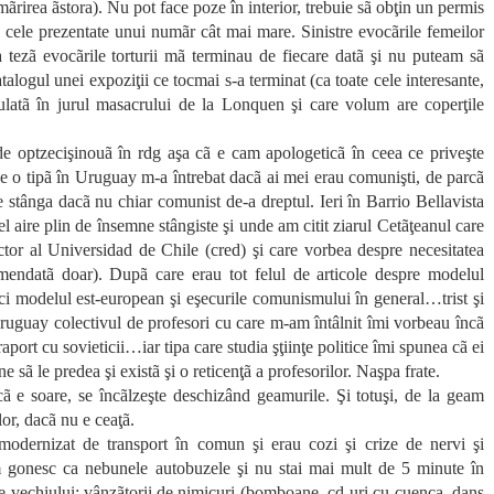
ãrirea ãstora). Nu pot face poze în interior, trebuie sã obţin un permis
 cele prezentate unui numãr cât mai mare. Sinistre evocãrile femeilor
a tezã evocãrile torturii mã terminau de fiecare datã şi nu puteam sã
talogul unei expoziţii ce tocmai s-a terminat (ca toate cele interesante,
culatã în jurul masacrului de la Lonquen şi care volum are coperţile
e de optzecişinouã în rdg aşa cã e cam apologeticã în ceea ce priveşte
e o tipã în Uruguay m-a întrebat dacã ai mei erau comunişti, de parcã
 stânga dacã nu chiar comunist de-a dreptul. Ieri în Barrio Bellavista
l aire plin de însemne stângiste şi unde am citit ziarul Cetãţeanul care
ector al Universidad de Chile (cred) şi care vorbea despre necesitatea
 amendatã doar). Dupã care erau tot felul de articole despre modelul
ici modelul est-european şi eşecurile comunismului în general…trist şi
ruguay colectivul de profesori cu care m-am întâlnit îmi vorbeau încã
aport cu sovieticii…iar tipa care studia şţiinţe politice îmi spunea cã ei
 sã le predea şi existã şi o reticenţã a profesorilor. Naşpa frate.
cã e soare, se încãlzeşte deschizând geamurile. Şi totuşi, de la geam
lor, dacã nu e ceaţã.
modernizat de transport în comun şi erau cozi şi crize de nervi şi
m gonesc ca nebunele autobuzele şi nu stai mai mult de 5 minute în
le vechiului: vânzãtorii de nimicuri (bomboane, cd-uri cu cuenca, dans