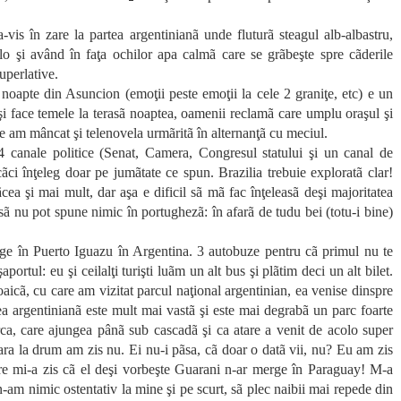
-vis în zare la partea argentinianã unde fluturã steagul alb-albastru,
 şi având în faţa ochilor apa calmã care se grãbeşte spre cãderile
uperlative.
oapte din Asuncion (emoţii peste emoţii la cele 2 graniţe, etc) e un
e îşi face temele la terasã noaptea, oamenii reclamã care umplu oraşul şi
 am mâncat şi telenovela urmãritã în alternanţã cu meciul.
 canale politice (Senat, Camera, Congresul statului şi un canal de
cãci înţeleg doar pe jumãtate ce spun. Brazilia trebuie exploratã clar!
ea şi mai mult, dar aşa e dificil sã mã fac înţeleasã deşi majoritatea
nsã nu pot spune nimic în portughezã: în afarã de tudu bei (totu-i bine)
nge în Puerto Iguazu în Argentina. 3 autobuze pentru cã primul nu te
aportul: eu şi ceilalţi turişti luãm un alt bus şi plãtim deci un alt bilet.
icã, cu care am vizitat parcul naţional argentinian, ea venise dinspre
a argentinianã este mult mai vastã şi este mai degrabã un parc foarte
arca, care ajungea pânã sub cascadã şi ca atare a venit de acolo super
ra la drum am zis nu. Ei nu-i pãsa, cã doar o datã vii, nu? Eu am zis
care mi-a zis cã el deşi vorbeşte Guarani n-ar merge în Paraguay! M-a
 n-am nimic ostentativ la mine şi pe scurt, sã plec naibii mai repede din