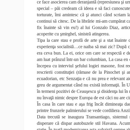
ce face asocierea cam deranjantã (represiunea şi urm
special – pãi credeam cã ideea e sã faci cunoscute
torturate, îmi amintesc cã şi atunci când scriam l
continui sã citesc. De la librãrie mi-am cumpãrat ca
fix înainte sã vin eu!) al lui Gonzalo Diaz, arti
acoperite cu şmirghel, sinistrã atingerea.
Tipa la care stau e profã de arte şi a stat înaint
experienţa socialistã…ce naiba sã mai zic? Dupã c
era ceva bun. La ei, orice om care se respectã e de
am luat prânzul într-un bar columbian, La casa en e
începea cu interviul şefului logiei masone, fost r
rescrierii constituţiei (rãmase de la Pinochet şi
ecuadorian, etc Senzaţia e cã nu prea e relevant a
greu de argumentat când nu existã informaţii. În U
în termeni pozitivi de Ceauşescu şi disidenţa lui în r
nu învaţã nimic despre Europa de est cãci nu are cine
În casa în care stau e aşa frig încât dimineaţa da
printre frunzele palmierului se vede cordiliera Anzi
Data trecutã se inaugura Transantiago, sistemul 
disperare cã dispar autobuzele stil Havana. Acu
staţie. În toatã modernizarea asta subzistã semne a