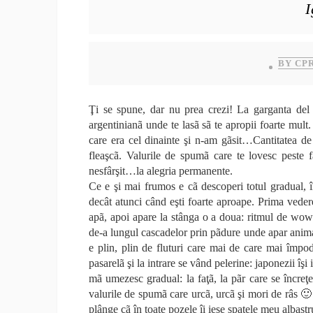
I
BY CP
Ţi se spune, dar nu prea crezi! La garganta del d
argentinianã unde te lasã sã te apropii foarte mu
care era cel dinainte şi n-am gãsit…Cantitatea de 
fleaşcã. Valurile de spumã care te lovesc peste f
nesfârşit…la alegria permanente.
Ce e şi mai frumos e cã descoperi totul gradual, î
decât atunci când eşti foarte aproape. Prima veder
apã, apoi apare la stânga o a doua: ritmul de wow
de-a lungul cascadelor prin pãdure unde apar animal
e plin, plin de fluturi care mai de care mai împo
pasarelã şi la intrare se vând pelerine: japonezii îşi
mã umezesc gradual: la faţã, la pãr care se încreţe
valurile de spumã care urcã, urcã şi mori de râs 🙂
plânge cã în toate pozele îi iese spatele meu albast