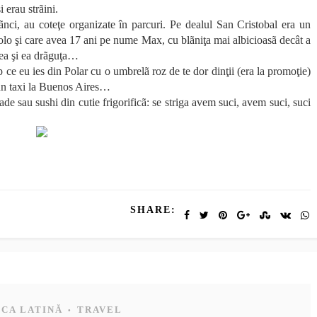
i erau strãini.
bãnci, au coteţe organizate în parcuri. Pe dealul San Cristobal era un
acolo şi care avea 17 ani pe nume Max, cu blãniţa mai albicioasã decât a
cea şi ea drãguţa…
mp ce eu ies din Polar cu o umbrelã roz de te dor dinţii (era la promoţie)
-un taxi la Buenos Aires…
 sau sushi din cutie frigorificã: se striga avem suci, avem suci, suci
SHARE:
CA LATINĂ
TRAVEL
•