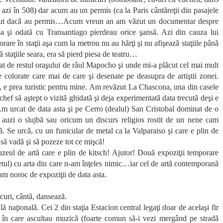
al azi în 508) dar acum au un permis (ca la Paris cântãreţii din pasajele
 vãzut dacã au permis…Acum vreun an am vãzut un documentar despre
şa şi odatã cu Transantiago pierdeau orice şansã. Azi din cauza lui
are în staţii aşa cum la metrou nu au hãrţi şi nu afişeazã staţiile pânã
ã staţiile seara, era sã pierd piesa de teatru…
arat de restul oraşului de râul Mapocho şi unde mi-a plãcut cel mai mult
e colorate care mai de care şi desenate pe deasupra de artiştii zonei.
sta, e prea turistic pentru mine. Am revãzut La Chascona, una din casele
hef sã aştept o vizitã ghidatã şi deja experimentatã data trecutã deşi e
Am urcat de data asta şi pe Cerro (dealul) San Cristobal dominat de o
f auzi o slujbã sau oricum un discurs religios rostit de un nene cam
ucã. Se urcã, cu un funicular de metal ca la Valparaiso şi care e plin de
a sã vadã şi sã pozeze tot ce mişcã!
uzeul de artã care e plin de kitsch! Ajutor! Douã expoziţii temporare
netul) cu arta din care n-am înţeles nimic…iar cel de artã contemporanã
m noroc de expoziţii de data asta.
ucuri, cântã, danseazã.
ã naţionalã. Cei 2 din staţia Estacion central legaţi doar de acelaşi fir
ile în care ascultau muzicã (foarte comun sã-i vezi mergând pe stradã