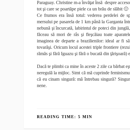
Paraguay. Christine m-a învãţat însã despre accesori
tot şi care se poartãpe piele ca un brãu de slãbit 🙂
Ce frumos era însã totul: vederea perdelei de s
mersului pe pasarela de 1 km pânã la Garganta într
nebunã şi încurcatã, labirintul de poteci din junglã,
fãceau sã mori de râs şi fleşcãiau toate aparate
imaginea de departe a brazilienilor: ideal ar fi 
tovarãşi. Oricum locul acestei triple frontiere (re
rãmãs şi fãrã Iguazu şi fãrã o bucatã din ţãrişoarã) 
Dacã te plimbi ca mine în aceste 2 zile ca bãrbat eşt
neregulã la mijloc. Simt cã mã cuprinde feminismul 
cã eu cinam singurã: mã întrebau singurã? Singurã
nene.
READING TIME: 5 MIN