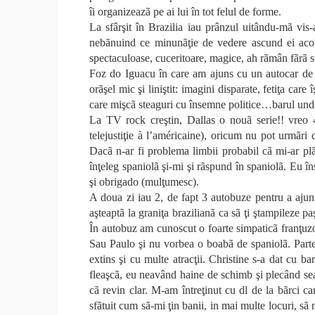
îi organizeazã pe ai lui în tot felul de forme.
La sfârşit în Brazilia iau prânzul uitându-mã vis-a
nebãnuind ce minunãţie de vedere ascund ei acolo
spectaculoase, cuceritoare, magice, ah rãmân fãrã s
Foz do Iguacu în care am ajuns cu un autocar de n
orãşel mic şi liniştit: imagini disparate, fetiţa car
care mişcã steaguri cu însemne politice…barul unde
La TV rock creştin, Dallas o nouã serie!! vreo 4
telejustiţie à l’américaine), oricum nu pot urmãri 
Dacã n-ar fi problema limbii probabil cã mi-ar plãc
înţeleg spaniolã şi-mi şi rãspund în spaniolã. Eu î
şi obrigado (mulţumesc).
A doua zi iau 2, de fapt 3 autobuze pentru a aju
aşteaptã la graniţa brazilianã ca sã ţi ştampileze paş
În autobuz am cunoscut o foarte simpaticã franţuzoa
Sau Paulo şi nu vorbea o boabã de spaniolã. Parte
extins şi cu multe atracţii. Christine s-a dat cu b
fleaşcã, eu neavând haine de schimb şi plecând sea
cã revin clar. M-am întreţinut cu dl de la bãrci 
sfãtuit cum sã-mi ţin banii, in mai multe locuri, sã