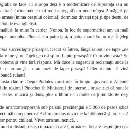
 degrabã se face cu Europa deşi e o modernizare de suprafaţã sau nu
ntralã (actualmente mai mult autogarã) un nene trãgea 2 mãgari pe
e armas (inima oraşului colonial) dormitau diverşi tipi şi tipe destul de
felul de evanghelişti.
malluri: la mine în cartier, Nunoa, în loc de supermarket am un mall
pãr una alta. Plus cã e a patra ţarã, a patra monedã: nu mai înţeleg
 fãrã succes lapte proaspãt. Decid sã întreb, lângã raionul de lapte „de
 la mine şi nu înţelege ce-i spun. Lapte proaspãt? Cum vine asta? Se
problema şi vine fãrã rãspuns. Mã duce la sugestii şi reclamaţii unde la
ţi se pronunţã – n-au auzit de lapte proaspãt! Plec înainte sã vinã
e bandã rulantã.
fosta clãdire Diego Portales construitã în timpul guvernãrii Allende
atã de regimul Pinochet în Ministerul de interne…brusc zici cã sunt la
 teatre, muzicã şi dans, plus o librãrie cu multe cãrţi multdorite deşi
 de artã/contemporanã sub palatul prezidenţial e 5.000 de pesos adicã
orect mãi companeros? Azi m-am dus devreme la bibliotecã şi am zis sã
 doar pentru chilieni. Vivat turismul nenicã…
dar distant, rece, cu paznici care-ţi urmãresc fiecare respiraţie ceea