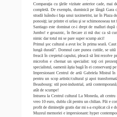
Comparaţia cu ţãrile vizitate anterior cade, mai
completã. De exemplu, duminicã pe lângã Gara ce
stradã luându-i faţa unui taximetrist, iar în Plaza d
ponosiţi; iar printre ei urlau şi se schimonoseau tot 
Santiago este dominat ce-i drept de malluri dupã 
Jumbo! e groaznic, în fiecare zi mã duc ca sã cum
nimic dar totul mi se pare super scump aici!
Primul şoc cultural a avut loc în prima searã. Caut
lungã duratã”. Domnul care punea cutiile, se uitã
freacã în creştetul capului, pleacã sã îmi rezolve 
microfon e chemat un specialist: toţi cei prezen
specialistul, oamenii ãştia bagã în ei conservanţi p
Impresionant Centrul de artã Gabriela Mistral în 
pentru un scop artistic/cultural şi apoi transform
Beaubourg: stil post-industrial, artã contemporanã,
atât de scumpe!
Intrarea la Centrul cultural La Moneda, alt centru
vreo 10 euro, dublu cât pentru un chilian. Pãi e c
profit de dimineţile gratis dar mi s-a explicat cã e
Muzeul memoriei e impresionant: hyper contemporan 