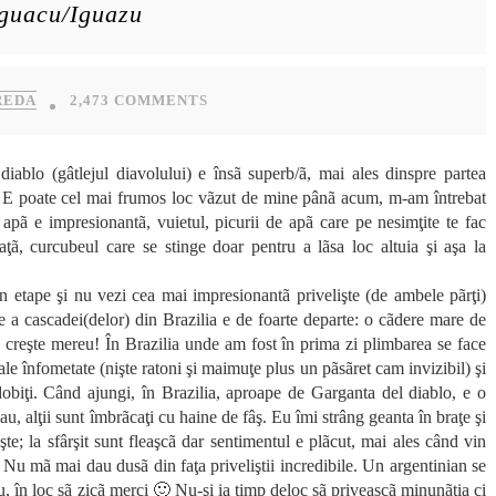
guacu/Iguazu
REDA
2,473 COMMENTS
iablo (gâtlejul diavolului) e însã superb/ã, mai ales dinspre partea
lt. E poate cel mai frumos loc vãzut de mine pânã acum, m-am întrebat
apã e impresionantã, vuietul, picurii de apã care pe nesimţite te fac
aţã, curcubeul care se stinge doar pentru a lãsa loc altuia şi aşa la
n etape şi nu vezi cea mai impresionantã privelişte (de ambele pãrţi)
e a cascadei(delor) din Brazilia e de foarte departe: o cãdere mare de
 creşte mereu! În Brazilia unde am fost în prima zi plimbarea se face
e înfometate (nişte ratoni şi maimuţe plus un pãsãret cam invizibil) şi
dobiţi. Când ajungi, în Brazilia, aproape de Garganta del diablo, e o
 iau, alţii sunt îmbrãcaţi cu haine de fâş. Eu îmi strâng geanta în braţe şi
şte; la sfârşit sunt fleaşcã dar sentimentul e plãcut, mai ales când vin
 Nu mã mai dau dusã din faţa priveliştii incredibile. Un argentinian se
ru, în loc sã zicã merci 🙂 Nu-şi ia timp deloc sã priveascã minunãţia ci