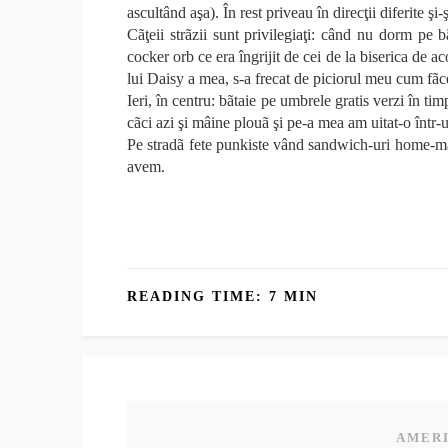
ascultând aşa). În rest priveau în direcţii diferite şi-ş
Cãţeii strãzii sunt privilegiaţi: când nu dorm pe 
cocker orb ce era îngrijit de cei de la biserica de 
lui Daisy a mea, s-a frecat de piciorul meu cum fã
Ieri, în centru: bãtaie pe umbrele gratis verzi în ti
cãci azi şi mâine plouã şi pe-a mea am uitat-o într
Pe stradã fete punkiste vând sandwich-uri home-made
avem.
READING TIME: 7 MIN
AMERI