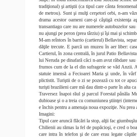
tradiţional) şi artiştii (ca tipul care cânta fenomen
de metrou). Sunt şi mulţi cerşetori orbi, n-am
drama acestor oameni care-şi câştigã existenţa a
transantiago care nu are numerele autobuzelor sau or
nu ajungi pe peron (prea târziu) şi îşi mai şi schimb
M-am reîntors în barrio (cartierul) Bellavista, sep
dãţile trecute. E parcã un muzeu în aer liber: cas
Cartierul, în zona centralã, în jurul Patio Bellavi
lui Neruda pe dinafarã cãci n-am avut rãbdare sau c
frumos cum de la el din sufragerie se vãd Anzii. 
statuie imensã a Fecioarei Maria şi unde, în vâr
plictistit. Turiştii de o zi se pozeazã cu tot ce ap
turişti brazilieni care mã dau dintr-o parte în alta c
Traversez înapoi rãul şi parcul Forestal pânãla M
dubioase şi o a treia cu comuniunea ştiinţei (inter
e închis pentru a amenaja noua expoziţie. Nu prea a
Imagini:
Tipul care aruncã flãcãri la stop, alţii fac giumbuşl
Chilienii au rãmas la fel de pupãcioşi, e cred o boal
care intra în telefon şi de care erau legate cãşt