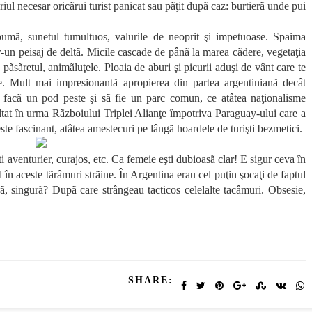
ul necesar oricãrui turist panicat sau pãţit dupã caz: burtierã unde pui
pumã, sunetul tumultuos, valurile de neoprit şi impetuoase. Spaima
-un peisaj de deltã. Micile cascade de pânã la marea cãdere, vegetaţia
 pãsãretul, animãluţele. Ploaia de aburi şi picurii aduşi de vânt care te
le. Mult mai impresionantã apropierea din partea argentinianã decât
sã facã un pod peste şi sã fie un parc comun, ce atâtea naţionalisme
zultat în urma Rãzboiului Triplei Alianţe împotriva Paraguay-ului care a
este fascinant, atâtea amestecuri pe lângã hoardele de turişti bezmetici.
i aventurier, curajos, etc. Ca femeie eşti dubioasã clar! E sigur ceva în
în aceste tãrâmuri strãine. În Argentina erau cel puţin şocaţi de faptul
, singurã? Dupã care strângeau tacticos celelalte tacâmuri. Obsesie,
SHARE: