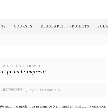
ONS
COURSES
REASEARCH / PROJECTS
POL
CA LATINĂ
TRAVEL
•
o: primele impresii
BY CPREDA
2,132 COMMENTS
este mult mai modern ca în urmã cu 5 ani când am fost ultima oarã aici.