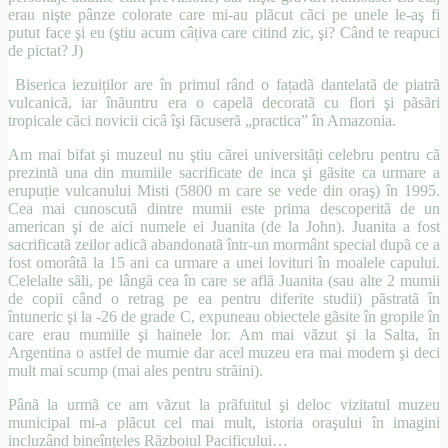
erau nişte pânze colorate care mi-au plãcut cãci pe unele le-aş fi
putut face şi eu (ştiu acum câțiva care citind zic, şi? Când te reapuci
de pictat?
J
)
Biserica iezuiților are în primul rând o fațadã dantelatã de piatrã
vulcanicã, iar înãuntru era o capelã decoratã cu flori şi pãsãri
tropicale cãci novicii cicâ îşi fãcuserã „practica” în Amazonia.
Am mai bifat şi muzeul nu ştiu cãrei universitãți celebru pentru cã
prezintã una din mumiile sacrificate de inca şi gãsite ca urmare a
erupuție vulcanului Misti (5800 m care se vede din oraş) în 1995.
Cea mai cunoscutã dintre mumii este prima descoperitã de un
american şi de aici numele ei Juanita (de la John). Juanita a fost
sacrificatã zeilor adicã abandonatã într-un mormânt special dupã ce a
fost omorâtã la 15 ani ca urmare a unei lovituri în moalele capului.
Celelalte sãli, pe lângã cea în care se aflã Juanita (sau alte 2 mumii
de copii când o retrag pe ea pentru diferite studii) pãstratã în
întuneric şi la -26 de grade C, expuneau obiectele gãsite în gropile în
care erau mumiile şi hainele lor. Am mai vãzut şi la Salta, în
Argentina o astfel de mumie dar acel muzeu era mai modern şi deci
mult mai scump (mai ales pentru strãini).
Pânã la urmã ce am vãzut la prãfuitul şi deloc vizitatul muzeu
municipal mi-a plãcut cel mai mult, istoria oraşului în imagini
incluzând bineînțeles Rãzboiul Pacificului…