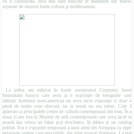
va fi canonizatã. Încã mai sunt mãicuțe în mânãstire dar trãiesc
separate de muzeul foarte colorat şi mediteranean.
La prânz am mâncat în foarte europeanul Crepismo, barul
Institutului francez care avea şi o expoziție de fotografie cam
slãbuțã. Institutul nord-american nu avea nicio expoziție ci doar o
piesã de teatru cam obscurã, iar la nemți nu era nimic. Cele 3
apãreau ca principalele centre de culturã contemporanã din oraş. În a
doua zi am fost la Muzeul de artã contemporanã care avea lacãt la
poartã dar venea un bãiat şi-ți deschidea, îți dãdea şi un catalog
prãfuit. Era o expoziție temporarã a unui artist din Arequipa cu nişte
personaje andine cam previzibile, dar nişte gravuri frumoase. La etaj