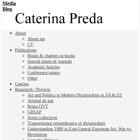
Media
Blog
About
About me
CV
Publications
Books & chapters in books
Special issues of journals
Academic Articles
Conference papers
Other
Courses
Reasearch / Projects
Art and Politics in Modern Dictatorships in SA & EE
Artistul de stat
Roma OVT
GRSAP
Artist collectives
Transregional remembrance of dictatorships
Understanding 1989 in East-Central European Art: War vs.
Revolution