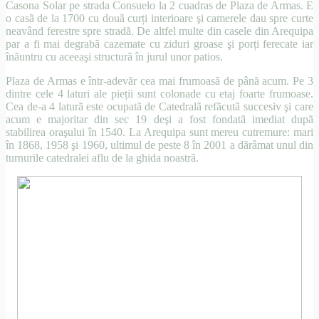
Casona Solar pe strada Consuelo la 2 cuadras de Plaza de Armas. E
o casã de la 1700 cu douã curți interioare şi camerele dau spre curte
neavând ferestre spre stradã. De altfel multe din casele din Arequipa
par a fi mai degrabã cazemate cu ziduri groase şi porți ferecate iar
înãuntru cu aceeaşi structurã în jurul unor patios.
Plaza de Armas e într-adevãr cea mai frumoasã de pânã acum. Pe 3
dintre cele 4 laturi ale pieții sunt colonade cu etaj foarte frumoase.
Cea de-a 4 laturã este ocupatã de Catedralã refãcutã succesiv şi care
acum e majoritar din sec 19 deşi a fost fondatã imediat dupã
stabilirea oraşului în 1540. La Arequipa sunt mereu cutremure: mari
în 1868, 1958 şi 1960, ultimul de peste 8 în 2001 a dãrâmat unul din
turnurile catedralei aflu de la ghida noastrã.