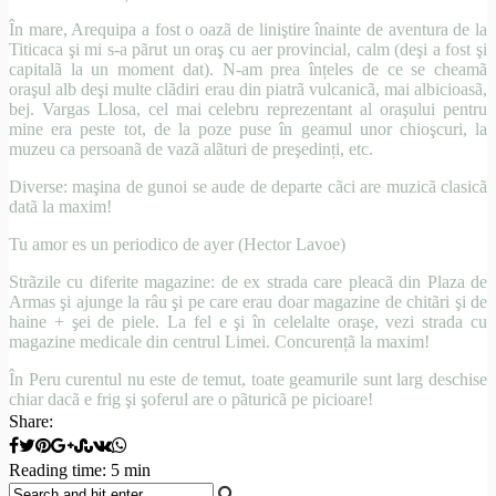
În mare, Arequipa a fost o oazã de liniştire înainte de aventura de la
Titicaca şi mi s-a pãrut un oraş cu aer provincial, calm (deşi a fost şi
capitalã la un moment dat). N-am prea înțeles de ce se cheamã
oraşul alb deşi multe clãdiri erau din piatrã vulcanicã, mai albicioasã,
bej. Vargas Llosa, cel mai celebru reprezentant al oraşului pentru
mine era peste tot, de la poze puse în geamul unor chioşcuri, la
muzeu ca persoanã de vazã alãturi de preşedinți, etc.
Diverse: maşina de gunoi se aude de departe cãci are muzicã clasicã
datã la maxim!
Tu amor es un periodico de ayer (Hector Lavoe)
Strãzile cu diferite magazine: de ex strada care pleacã din Plaza de
Armas şi ajunge la râu şi pe care erau doar magazine de chitãri şi de
haine + şei de piele. La fel e şi în celelalte oraşe, vezi strada cu
magazine medicale din centrul Limei. Concurențã la maxim!
În Peru curentul nu este de temut, toate geamurile sunt larg deschise
chiar dacã e frig şi şoferul are o pãturicã pe picioare!
Share:
Reading time: 5 min