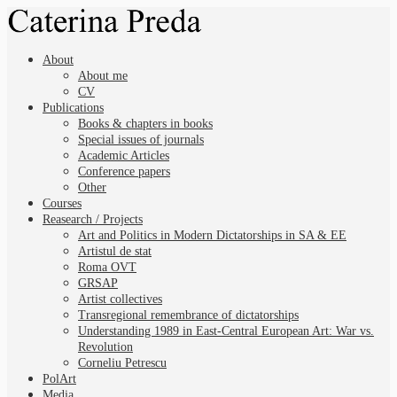
About
About me
CV
Publications
Books & chapters in books
Special issues of journals
Academic Articles
Conference papers
Other
Courses
Reasearch / Projects
Art and Politics in Modern Dictatorships in SA & EE
Artistul de stat
Roma OVT
GRSAP
Artist collectives
Transregional remembrance of dictatorships
Understanding 1989 in East-Central European Art: War vs.
Revolution
Corneliu Petrescu
PolArt
Media