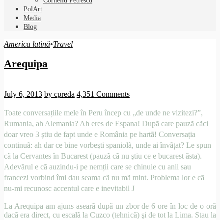
Corneliu Petrescu
PolArt
Media
Blog
America latină
•
Travel
Arequipa
July 6, 2013
by cpreda
4,351 Comments
Toate conversațiile mele în Peru încep cu „de unde ne vizitezi?”,
Rumania, ah Alemania? Ah eres de Espana! Dupã care pauzã cãci
doar vreo 3 ştiu de fapt unde e România pe hartã! Conversația
continuã: ah dar ce bine vorbeşti spaniolã, unde ai învãțat? Le spun
cã la Cervantes în Bucarest (pauzã cã nu ştiu ce e bucarest ãsta).
Adevãrul e cã auzindu-i pe nemții care se chinuie cu anii sau
francezi vorbind îmi dau seama cã nu mã mint. Problema lor e cã
nu-mi recunosc accentul care e inevitabil
J
La Arequipa am ajuns asearã dupã un zbor de 6 ore în loc de o orã
dacã era direct, cu escalã la Cuzco (tehnicã) şi de tot la Lima. Stau la