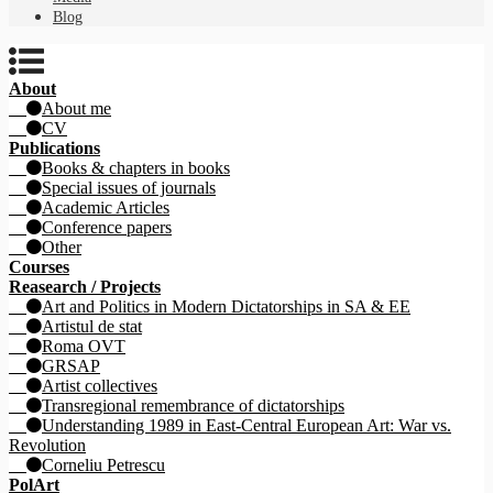
Blog
About
About me
CV
Publications
Books & chapters in books
Special issues of journals
Academic Articles
Conference papers
Other
Courses
Reasearch / Projects
Art and Politics in Modern Dictatorships in SA & EE
Artistul de stat
Roma OVT
GRSAP
Artist collectives
Transregional remembrance of dictatorships
Understanding 1989 in East-Central European Art: War vs.
Revolution
Corneliu Petrescu
PolArt