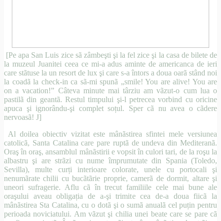
[Pe apa San Luis zice sã zâmbeşti şi la fel zice şi la casa de bilete de
la muzeul Juanitei ceea ce mi-a adus aminte de americanca de ieri
care stãtuse la un resort de lux şi care s-a întors a doua oarã stând noi
la coadã la check-in ca sã-mi spunã „smile! You are alive! You are
on a vacation!” Câteva minute mai târziu am vãzut-o cum lua o
pastilã din geantã. Restul timpului şi-l petrecea vorbind cu oricine
apuca şi ignorându-şi complet soțul. Sper cã nu avea o cãdere
nervoasã!
J
]
Al doilea obiectiv vizitat este mânãstirea sfintei mele versiunea
catolicã, Santa Catalina care pare ruptã de undeva din Mediteranã.
Oraş în oraş, ansamblul mânãstirii e vopsit în culori tari, de la roşu la
albastru şi are strãzi cu nume împrumutate din Spania (Toledo,
Sevilla), multe curți interioare colorate, unele cu portocali şi
nenumãrate chilii cu bucãtãrie proprie, camerã de dormit, altare şi
uneori sufragerie. Aflu cã în trecut familiile cele mai bune ale
oraşului aveau obligația de a-şi trimite cea de-a doua fiicã la
mânãstirea Sta Catalina, cu o dotã şi o sumã anualã cel puțin pentru
perioada noviciatului. Am vãzut şi chilia unei beate care se pare cã