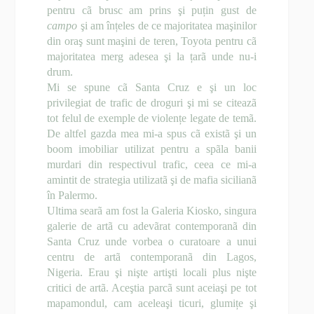
pentru cã brusc am prins şi puțin gust de
campo
şi am înțeles de ce majoritatea maşinilor
din oraş sunt maşini de teren, Toyota pentru cã
majoritatea merg adesea şi la țarã unde nu-i
drum.
Mi se spune cã Santa Cruz e şi un loc
privilegiat de trafic de droguri şi mi se citeazã
tot felul de exemple de violențe legate de temã.
De altfel gazda mea mi-a spus cã existã şi un
boom imobiliar utilizat pentru a spãla banii
murdari din respectivul trafic, ceea ce mi-a
amintit de strategia utilizatã şi de mafia sicilianã
în Palermo.
Ultima searã am fost la Galeria Kiosko, singura
galerie de artã cu adevãrat contemporanã din
Santa Cruz unde vorbea o curatoare a unui
centru de artã contemporanã din Lagos,
Nigeria. Erau şi nişte artişti locali plus nişte
critici de artã. Aceştia parcã sunt aceiaşi pe tot
mapamondul, cam aceleaşi ticuri, glumițe şi