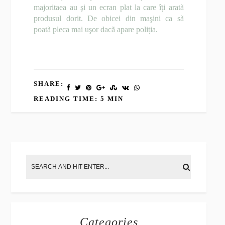
majoritaea au şi un ecran plat la care îți aratã
produsul dorit. De obicei din maşini ca sã
poatã pleca mai uşor dacã apare poliția.
SHARE:
READING TIME: 5 MIN
Categories