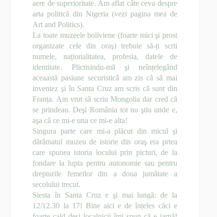
aere de superioritate. Am aflat câte ceva despre
arta politicã din Nigeria (vezi pagina mea de
Art and Politics).
La toate muzeele boliviene (foarte mici şi prost
organizate cele din oraş) trebuie sã-ți scrii
numele, naționalitatea, profesia, datele de
identitate. Plictisindu-mã şi neînțelegând
aceaastã pasiune securisticã am zis cã sã mai
inventez şi în Santa Cruz am scris cã sunt din
Franța. Am vrut sã scriu Mongolia dar cred cã
se prindeau. Deşi România tot nu ştiu unde e,
aşa cã ce mi-e una ce mi-e alta!
Singura parte care mi-a plãcut din micul şi
dãrâmatul muzeu de istorie din oraş era prtea
care spunea istoria locului prin picturi, de la
fondare la lupta pentru autonomie sau pentru
drepturile femeilor din a doua jumãtate a
secolului trecut.
Siesta în Santa Cruz e şi mai lungã: de la
12/12.30 la 17! Bine aici e de înțeles cãci e
foarte cald deşi localnicii îmi spun cã e iarnã!