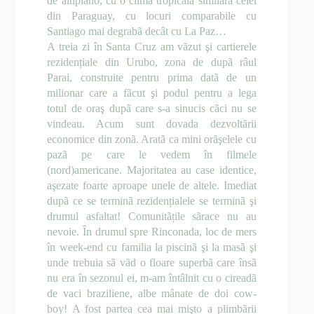
de altiplano, cu o climã tropicalã similarã celei
din Paraguay, cu locuri comparabile cu
Santiago mai degrabã decât cu La Paz…
A treia zi în Santa Cruz am vãzut şi cartierele
rezidențiale din Urubo, zona de dupã râul
Parai, construite pentru prima datã de un
milionar care a fãcut şi podul pentru a lega
totul de oraş dupã care s-a sinucis cãci nu se
vindeau. Acum sunt dovada dezvoltãrii
economice din zonã. Aratã ca mini orãşelele cu
pazã pe care le vedem în filmele
(nord)americane. Majoritatea au case identice,
aşezate foarte aproape unele de altele. Imediat
dupã ce se terminã rezidențialele se terminã şi
drumul asfaltat! Comunitãțile sãrace nu au
nevoie. În drumul spre Rinconada, loc de mers
în week-end cu familia la piscinã şi la masã şi
unde trebuia sã vãd o floare superbã care însã
nu era în sezonul ei, m-am întâlnit cu o cireadã
de vaci braziliene, albe mânate de doi cow-
boy! A fost partea cea mai mişto a plimbãrii