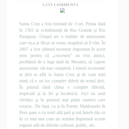
3,553 COMMENTS
Santa Cruz a fost fondatã de 3 ori. Prima datã
în 1561 la echidistanțã de Rio Grande şi Rio
Paraguay. Oraşul are o tradiție de autonomie
care m-a şi fãcut sã vreau neapãrat sã îl vãd. În
2007 a fost ultimul moment important în acest
sens pentru cã „crucenos” au vrut atunci,
profitând de o lege datã de Morales, sã capete
autonomie cât mai completã. Centrul economic
al țãrii se aflã la Santa Cruz şi de cum intri
simți cã e un loc complet diferit de restul țãrii.
În primul rând clima e complet diferitã,
tropicalã şi la fel şi localnicii. Aici nu sunt
cholitas şi în general mai puțin oameni care
cerşesc. De fapt, ca şi în Puerto Maldonado în
Peru pare o cu totul altã țarã şi mã întreb din ce
în ce mai tare cum au rezistat împreunã aceste
regiuni atât de diferite cultural, politic, etc.