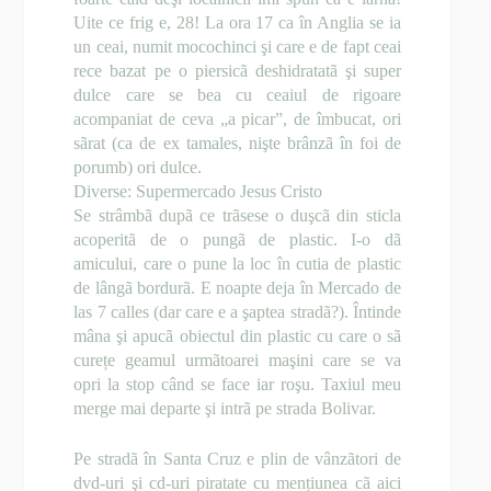
Uite ce frig e, 28! La ora 17 ca în Anglia se ia
un ceai, numit mocochinci şi care e de fapt ceai
rece bazat pe o piersicã deshidratatã şi super
dulce care se bea cu ceaiul de rigoare
acompaniat de ceva „a picar”, de îmbucat, ori
sãrat (ca de ex tamales, nişte brânzã în foi de
porumb) ori dulce.
Diverse: Supermercado Jesus Cristo
Se strâmbã dupã ce trãsese o duşcã din sticla
acoperitã de o pungã de plastic. I-o dã
amicului, care o pune la loc în cutia de plastic
de lângã bordurã. E noapte deja în Mercado de
las 7 calles (dar care e a şaptea stradã?). Întinde
mâna şi apucã obiectul din plastic cu care o sã
curețe geamul urmãtoarei maşini care se va
opri la stop când se face iar roşu. Taxiul meu
merge mai departe şi intrã pe strada Bolivar.
Pe stradã în Santa Cruz e plin de vânzãtori de
dvd-uri şi cd-uri piratate cu mențiunea cã aici