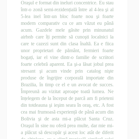
Oraşul e format din ineluri concentrice. Eu stau
într-o zonã semi-rezidențialã între al 4-lea şi al
5-lea inel într-un bloc foarte nou şi foarte
modern comparativ cu ce am vãzut eu pânã
acum. Gazdele mele gãsite prin minunatul
airbnb care îți permite sã cunoşti localnici la
care te cazezi sunt din clasa înaltã. Ea e fiica
unor proprietari de pãmânt, fermieri foarte
bogați, iar el vine dintr-o familie de scriitori
foarte celebrã aparent. Ea şi-a lãsat jobul prea
stresant şi acum vinde prin catalog nişte
produse de îngrijire corporalã importate din
Brazilia, în timp ce el e un avocat de succes.
Împreunã au vizitat aproape toatã lumea. Ne
înțelegem de la început de parcã am fi prieteni
din totdeauna şi ieşim seara în oraş, etc. A fost
cea mai frumoasã experiențã de pânã acum din
Bolivia şi de asta mi-a plãcut Santa Cruz.
Oraşul în sine nu oferã prea multe, dar mie mi-
a plãcut sã descopãr şi acest loc atât de diferit