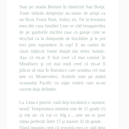
Stau pe strada Bernini în districtul San Borja.
Toate strãzile dimprejur au nume de artişti ca
un fãcut: Franz Hals, Sisley, etc. De la fereastra
mea din casa familiei Lino se vãd bouganvilea
de pe gardurile micilor case cu garaje care se
deschid ca la dulapurile de bucãtãrie şi te pot
lovi prin suprindere în cap! E un cartier de
clasã mijlocie foarte liniştit dar deloc turistic.
Aşa cã mi-ar fi fost cred cã mai comod în
Miraflores şi cel mai mult cred cã mi-ar fi
plãcut sã stau în Barranco care semãna cel mai
tare cu Montevideo. Ambele sunt pe malul
oceanului Pacific cu nişte vederi care m-au
cucerit deja definitiv.
La Lima e practic varã deşi localnicii o numesc
iarnã! Temperatura minimã este de 15 grade (!)
şi toți zic cã vai ce frig e….mie mi se pare
clima perfectã: între 15 şi maxim 32 de grade.
Douã imagini cred cã rezumã ceea ce vãd deja