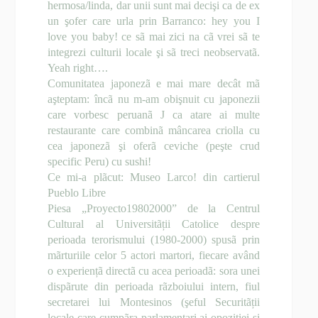
hermosa/linda, dar unii sunt mai decişi ca de ex
un şofer care urla prin Barranco: hey you I
love you baby! ce sã mai zici na cã vrei sã te
integrezi culturii locale şi sã treci neobservatã.
Yeah right….
Comunitatea japonezã e mai mare decât mã
aşteptam: încã nu m-am obişnuit cu japonezii
care vorbesc peruanã
J
ca atare ai multe
restaurante care combinã mâncarea criolla cu
cea japonezã şi oferã ceviche (peşte crud
specific Peru) cu sushi!
Ce mi-a plãcut: Museo Larco! din cartierul
Pueblo Libre
Piesa „Proyecto19802000” de la Centrul
Cultural al Universitãții Catolice despre
perioada terorismului (1980-2000) spusã prin
mãrturiile celor 5 actori martori, fiecare având
o experiențã directã cu acea perioadã: sora unei
dispãrute din perioada rãzboiului intern, fiul
secretarei lui Montesinos (şeful Securitãții
locale care cumpãra parlamentari ai opoziției şi