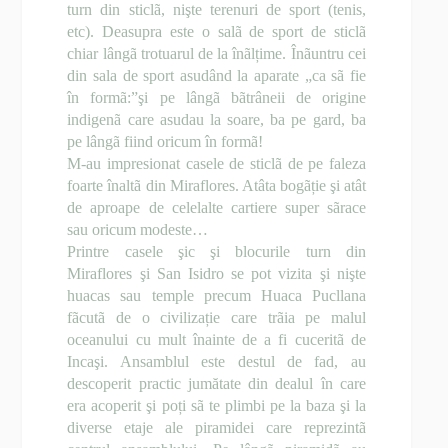
turn din sticlã, nişte terenuri de sport (tenis,
etc). Deasupra este o salã de sport de sticlã
chiar lângã trotuarul de la înãlțime. Înãuntru cei
din sala de sport asudând la aparate „ca sã fie
în formã:”şi pe lângã bãtrâneii de origine
indigenã care asudau la soare, ba pe gard, ba
pe lângã fiind oricum în formã!
M-au impresionat casele de sticlã de pe faleza
foarte înaltã din Miraflores. Atâta bogãție şi atât
de aproape de celelalte cartiere super sãrace
sau oricum modeste…
Printre casele şic şi blocurile turn din
Miraflores şi San Isidro se pot vizita şi nişte
huacas sau temple precum Huaca Pucllana
fãcutã de o civilizație care trãia pe malul
oceanului cu mult înainte de a fi cuceritã de
Incaşi. Ansamblul este destul de fad, au
descoperit practic jumătate din dealul în care
era acoperit şi poți sã te plimbi pe la baza şi la
diverse etaje ale piramidei care reprezintã