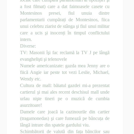
a fost filmat) care a dat faimoasele casete cu
Montesinos presei, fiul unuia dintre
parlamentarii cumpãrați de Montesinos, fiica
unui celebru ziarist de stânga şi fiul unui militar
care a ucis şi inocenți în timpul conflictului
intern.
Diverse:
TV: Masonii îşi fac reclamã la TV
J
pe lângã
evanghelişti şi telenovele
Numele americanizate: gazda mea Jenny are o
fiicã Angie iar peste tot vezi Leslie, Michael,
Wendy etc.
Cultura de mall: bãiatul gazdei mi-a prezentat
cartierul şi mai ales recent deschisul mall unde
urlau nişte tineri pe o muzicã de cumbia
asurzitoare!
Damele care joacã la cazinourile din cartier
(tragamonedas) şi care fumeazã pe bãncuța de
lângã intrare din spatele gardului viu.
Schimbãtorii de valutã din fața bãncilor sau