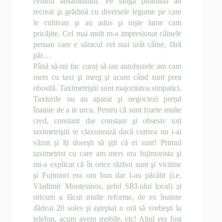
centrul ansamblului. Pe lângã piramidã au
recreat şi grãdinã cu diversele legume pe care
le cultivau şi au adus şi nişte lame cam
pricãjite. Cel mai mult m-a impresionat câinele
peruan care e sãracul cel mai urât câine, fãrã
pãr…
Pânã sã-mi fac curaj sã iau autobuzele am cam
mers cu taxi şi merg şi acum când sunt prea
obositã. Taximetriştii sunt majoritatea simpatici.
Taxiurile nu au aparat şi negociezi prețul
înainte de a te urca. Pentru cã sunt foarte multe
cred, constant dar constant şi obsesiv toți
taximetriştii te claxoneazã dacã cumva nu i-ai
vãzut şi îți doreşti sã şții cã ei sunt! Primul
taximetrist cu care am mers era fujimorista şi
mi-a explicat cã în orice rãzboi sunt şi victime
şi Fujimori era om bun dar l-au pãcãlit (i.e.
Vladimir Montesinos, şeful SRI-ului local) şi
oricum a fãcut multe reforme, de ex înainte
dãdeai 20 soles şi aşteptai o orã sã vorbeşti la
telefon, acum avem mobile, etc! Altul era fost