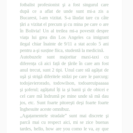
fotbalist profesionist şi a fost singurul care
dupã ce a aflat de unde sunt mi-a zis a
Bucarest, l-am vizitat. S-a lãudat tare cu câte
țãri a vizitat el precum şi cu mina pe care o are
în Bolivia! Un al treilea mi-a povestit despre
viața lui grea din Los Angeles ca imigrant
ilegal chiar înainte de 9/11 a stat acolo 5 ani
pentru a-şi susține fiica, studentã la medicinã.
Autobuzele sunt majoritar maxi-taxi cu
diferența cã aici fațã de țãrile în care am fost
anul trecut, sunt 2 tipi. Unul care stã agãțat de
uşã şi strigã diferitele strãzi pe care le parcurg:
todojavierorado, todowilson, todoareuipaaaaa
şi şoferul; agãțatul îți ia şi banii şi de obicei e
cel care mã îndrumã pe mine unde sã mã dau
jos, etc. Sunt foarte pitoreşti deşi foarte foarte
înghesuite aceste omnibuz.
„Agațamentele stradale” sunt mai discrete şi
parcã mai cu respect aici, mi se zice buenas
tardes, hello, how are you como le va, ay que