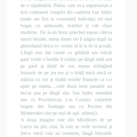
de o sãptãmânã. Prima, care m-a impresionat a
fost contrastul complet din cartierul San Isidro
(unde am fost la consulatul bolivian) cel mai
bogat, cu ambasade, hoteluri şi vile chiar
moderne. De la un liceu şmecher ieşeau câteva
surori blonde, uneia dintre ele îi trãgea dupã ea
ghiozdanul doica ce venise sã le ia de la şcoalã.
Lângã una din casele cu grãdinã sau mãcãr
gard verde o familie îl curãța: pe lângã tatãl suit
pe gard şi tâind de zor, mama strângând
frunzele de pe jos era şi o fetițã micã micã ce
mãtura cu zor şi multã veselie frunzele ca s-o
ajute pe mama….cele douã lumi paralele au
trecut una pe lângã alta. San Isidro seamãnã
tare cu Providencia, Las Condes, cartierele
bogate din Santiago sau cu Pocitos din
Montevideo (tot pe mal de apã ultimul).
A doua imagine este din Miraflores de pe
Larco nu ştiu cum, în zare se vede oceanul şi
într-o micã vale au construit, lângã blocurile