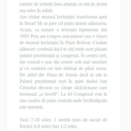
caselor de schimb.Stau adunați cu mii de dolari
sau soles în mânã.
Am vizitat muzeul Inchiziției transformat apoi
în Senat! Mi se pare cel puțin stranie alãturarea.
Acum, ca urmare a reformei fujimoriste din
1993 Peru are congres unicameral care e vizavi
de muzeul Inchiziției în Plaza Bolivar. Ciudata
alãturare continuã dacã te uiți unde sunt plasate
palatul prezidențial şi congresul. În centru cert,
dar centrul e una din zonele cele mai murdare
şi cu oamenii cei mai dubioşi de pânã acum.
De altfel din Plaza de Armas dacã te uiți la
Palatul prezidențial vezi în spate dealul San
Cristobal decorat cu cãsuțe sãrãcãcioase care
formeazã „o favelã”. La fel Congresul este la
una cuadra de piața centralã unde învãlmãşeala
este maximã.
Taxi: 7-10 soles; 1 surtido (mix de sucuri de
fructe): 6-8 soles; bus 1-2 soles.