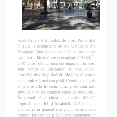
Santa Cruz a fost fondatã de 3 ori. Prima datã
în 1561 la echidistanțã de Rio Grande şi Rio
Paraguay. Oraşul are o tradiție de autonomie
care m-a şi fãcut sã vreau neapãrat sã îl vãd. În
2007 a fost ultimul moment important în acest
sens pentru cã „crucenos” au vrut atunci,
profitând de o lege datã de Morales, sã capete
autonomie cât mai completã. Centrul economic
al țãrii se aflã la Santa Cruz şi de cum intri
simți cã e un loc complet diferit de restul țãrii.
În primul rând clima e complet diferitã,
tropicalã şi la fel şi localnicii. Aici nu sunt
cholitas şi în general mai puțin oameni care
cerşesc. De fapt, ca şi în Puerto Maldonado în