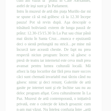
cum am vãzut la prânz în Cafe Alexander,
astfel de inşi sunt şi în Parlament.
Intru în muzeul de artã din piața Murillo dar mi
se spune cã sã mã grãbesc cã la 12.30 începe
pauza! Pot sã revin dupã. Aşa descopãr o
trãsãturã bolivianã: extrem de lunga pauzã de
prânz: 12.30-15/15.30 în La Paz sau chiar pânã
mai târziu în Santa Cruz…munca e epuizantã
deci o siestã prelungitã nu stricã…pe mine mã
încurcã tare aceastã chestie. De fapt nu prea
respectã niciun program: încerc sã gãsesc o
piesã de teatru iar internetul este ceva mult prea
avansat pentru lumea culturalã localã. Mã
afisez la fața locurilor dar fãrã prea mare succes
cãci sunt chematã invariabil mai târziu când nu
gãsesc nimic şi deci renunț. Galeriile de artã
gasite pe internet sunt şi ele închise sau nu au
deloc program afişat. Greu culturalmente în La
Paz. Muzeul de artã contemporanã, o inițiativã
privatã, este o colecție de kitsch groaznic cum
n-am mai vãzut. Nu înțeleg confuzia între „artã