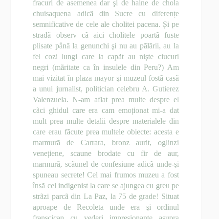
fracuri de asemenea dar şi de haine de chola
chuisaquena adicã din Sucre cu diferențe
semnificative de cele ale cholitei pacena. Și pe
stradã observ cã aici cholitele poartã fuste
plisate pânã la genunchi şi nu au pãlãrii, au la
fel cozi lungi care la capãt au nişte ciucuri
negri (mãritate ca în insulele din Peru?) Am
mai vizitat în plaza mayor şi muzeul fostã casã
a unui jurnalist, politician celebru A. Gutierez
Valenzuela. N-am aflat prea multe despre el
cãci ghidul care era cam emoționat mi-a dat
mult prea multe detalii despre materialele din
care erau fãcute prea multele obiecte: acesta e
marmurã de Carrara, bronz aurit, oglinzi
venețiene, scaune brodate cu fir de aur,
marmurã, scãunel de confesiune adicã unde-şi
spuneau secrete! Cel mai frumos muzeu a fost
însã cel indigenist la care se ajungea cu greu pe
strãzi parcã din La Paz, la 75 de grade! Situat
aproape de Recoleta unde era şi ordinul
franscican cu vederi impresionante asupra