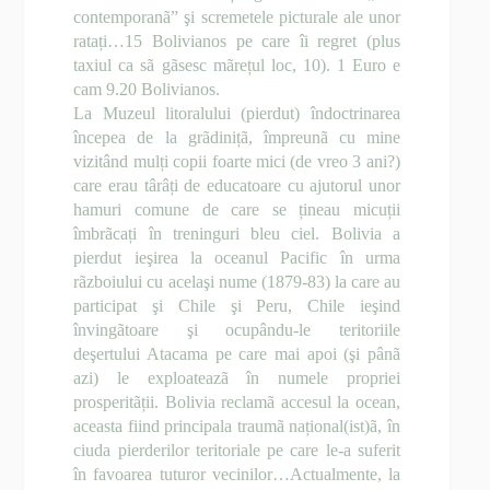
contemporanã” şi scremetele picturale ale unor
ratați…15 Bolivianos pe care îi regret (plus
taxiul ca sã gãsesc mãrețul loc, 10). 1 Euro e
cam 9.20 Bolivianos.
La Muzeul litoralului (pierdut) îndoctrinarea
începea de la grãdinițã, împreunã cu mine
vizitând mulți copii foarte mici (de vreo 3 ani?)
care erau târâți de educatoare cu ajutorul unor
hamuri comune de care se țineau micuții
îmbrãcați în treninguri bleu ciel. Bolivia a
pierdut ieşirea la oceanul Pacific în urma
rãzboiului cu acelaşi nume (1879-83) la care au
participat şi Chile şi Peru, Chile ieşind
învingãtoare şi ocupându-le teritoriile
deşertului Atacama pe care mai apoi (şi pânã
azi) le exploateazã în numele propriei
prosperitãții. Bolivia reclamã accesul la ocean,
aceasta fiind principala traumã național(ist)ã, în
ciuda pierderilor teritoriale pe care le-a suferit
în favoarea tuturor vecinilor…Actualmente, la