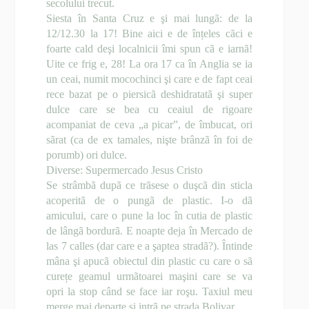
secolului trecut.
Siesta în Santa Cruz e şi mai lungã: de la
12/12.30 la 17! Bine aici e de înțeles cãci e
foarte cald deşi localnicii îmi spun cã e iarnã!
Uite ce frig e, 28! La ora 17 ca în Anglia se ia
un ceai, numit mocochinci şi care e de fapt ceai
rece bazat pe o piersicã deshidratatã şi super
dulce care se bea cu ceaiul de rigoare
acompaniat de ceva „a picar”, de îmbucat, ori
sãrat (ca de ex tamales, nişte brânzã în foi de
porumb) ori dulce.
Diverse: Supermercado Jesus Cristo
Se strâmbã dupã ce trãsese o duşcã din sticla
acoperitã de o pungã de plastic. I-o dã
amicului, care o pune la loc în cutia de plastic
de lângã bordurã. E noapte deja în Mercado de
las 7 calles (dar care e a şaptea stradã?). Întinde
mâna şi apucã obiectul din plastic cu care o sã
curețe geamul urmãtoarei maşini care se va
opri la stop când se face iar roşu. Taxiul meu
merge mai departe şi intrã pe strada Bolivar.