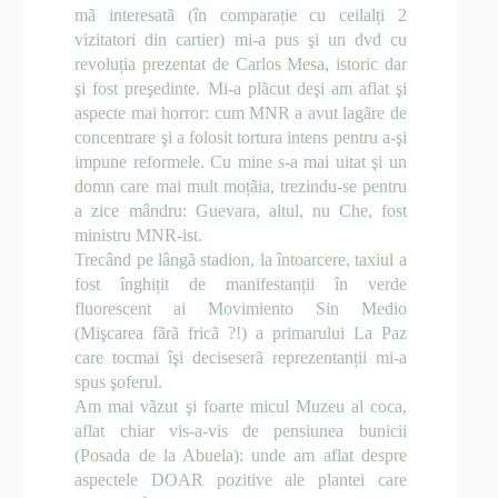
mã interesatã (în comparație cu ceilalți 2
vizitatori din cartier) mi-a pus şi un dvd cu
revoluția prezentat de Carlos Mesa, istoric dar
şi fost preşedinte. Mi-a plãcut deşi am aflat şi
aspecte mai horror: cum MNR a avut lagãre de
concentrare şi a folosit tortura intens pentru a-şi
impune reformele. Cu mine s-a mai uitat şi un
domn care mai mult moțãia, trezindu-se pentru
a zice mândru: Guevara, altul, nu Che, fost
ministru MNR-ist.
Trecând pe lângã stadion, la întoarcere, taxiul a
fost înghițit de manifestanții în verde
fluorescent ai Movimiento Sin Medio
(Mişcarea fãrã fricã ?!) a primarului La Paz
care tocmai îşi deciseserã reprezentanții mi-a
spus şoferul.
Am mai vãzut şi foarte micul Muzeu al coca,
aflat chiar vis-a-vis de pensiunea bunicii
(Posada de la Abuela): unde am aflat despre
aspectele DOAR pozitive ale plantei care