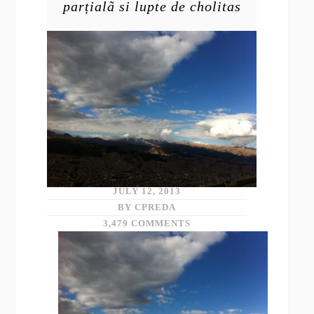
parțialã si lupte de cholitas
JULY 12, 2013
BY CPREDA
3,479 COMMENTS