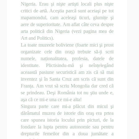
Nigeria. Erau şi nişte artişti locali plus nişte
critici de artã. Aceştia parcã sunt aceiaşi pe tot
mapamondul, cam aceleaşi ticuri, glumițe şi
aere de superioritate. Am aflat câte ceva despre
arta politicã din Nigeria (vezi pagina mea de
Art and Politics).
La toate muzeele boliviene (foarte mici şi prost
organizate cele din oraş) trebuie sã-ți scrii
numele, naționalitatea, profesia, datele de
identitate. Plictisindu-mã şi neînțelegând
aceaastã pasiune securisticã am zis cã sã mai
inventez şi în Santa Cruz am scris cã sunt din
Franța. Am vrut sã scriu Mongolia dar cred cã
se prindeau. Deşi România tot nu ştiu unde e,
aşa cã ce mi-e una ce mi-e alta!
Singura parte care mi-a plãcut din micul şi
dãrâmatul muzeu de istorie din oraş era prtea
care spunea istoria locului prin picturi, de la
fondare la lupta pentru autonomie sau pentru
drepturile femeilor din a doua jumãtate a