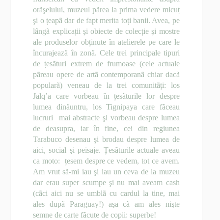
orãşelului, muzeul pãrea la prima vedere micuț
şi o țeapã dar de fapt merita toți banii. Avea, pe
lângã explicații şi obiecte de colecție şi mostre
ale produselor obținute în atelierele pe care le
încurajeazã în zonã. Cele trei principale tipuri
de țesãturi extrem de frumoase (cele actuale
pãreau opere de artã contemporanã chiar dacã
popularã) veneau de la trei comunitãți: los
Jalq’a care vorbeau în țesãturile lor despre
lumea dinãuntru, los Tignipaya care fãceau
lucruri mai abstracte şi vorbeau despre lumea
de deasupra, iar în fine, cei din regiunea
Tarabuco desenau şi brodau despre lumea de
aici, social şi peisaje. Țesãturile actuale aveau
ca moto: țesem despre ce vedem, tot ce avem.
Am vrut sã-mi iau şi iau un ceva de la muzeu
dar erau super scumpe şi nu mai aveam cash
(cãci aici nu se umblã cu cardul la tine, mai
ales dupã Paraguay!) aşa cã am ales nişte
semne de carte fãcute de copii: superbe!