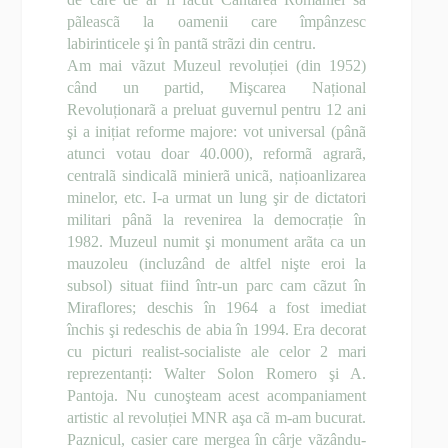
pãleascã la oamenii care împânzesc
labirinticele şi în pantã strãzi din centru.
Am mai vãzut Muzeul revoluției (din 1952)
când un partid, Mişcarea Național
Revoluționarã a preluat guvernul pentru 12 ani
şi a inițiat reforme majore: vot universal (pânã
atunci votau doar 40.000), reformã agrarã,
centralã sindicalã minierã unicã, națioanlizarea
minelor, etc. I-a urmat un lung şir de dictatori
militari pânã la revenirea la democrație în
1982. Muzeul numit şi monument arãta ca un
mauzoleu (incluzând de altfel nişte eroi la
subsol) situat fiind într-un parc cam cãzut în
Miraflores; deschis în 1964 a fost imediat
închis şi redeschis de abia în 1994. Era decorat
cu picturi realist-socialiste ale celor 2 mari
reprezentanți: Walter Solon Romero şi A.
Pantoja. Nu cunoşteam acest acompaniament
artistic al revoluției MNR aşa cã m-am bucurat.
Paznicul, casier care mergea în cârje vãzându-