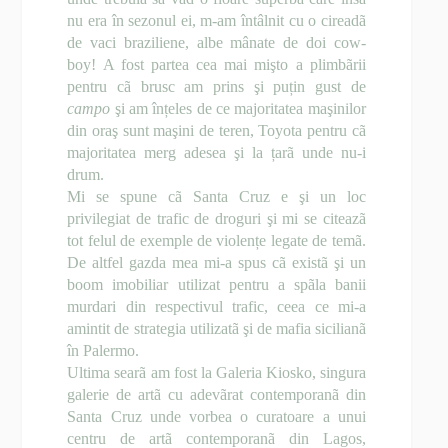
nu era în sezonul ei, m-am întâlnit cu o cireadã
de vaci braziliene, albe mânate de doi cow-
boy! A fost partea cea mai mişto a plimbãrii
pentru cã brusc am prins şi puțin gust de
campo
şi am înțeles de ce majoritatea maşinilor
din oraş sunt maşini de teren, Toyota pentru cã
majoritatea merg adesea şi la țarã unde nu-i
drum.
Mi se spune cã Santa Cruz e şi un loc
privilegiat de trafic de droguri şi mi se citeazã
tot felul de exemple de violențe legate de temã.
De altfel gazda mea mi-a spus cã existã şi un
boom imobiliar utilizat pentru a spãla banii
murdari din respectivul trafic, ceea ce mi-a
amintit de strategia utilizatã şi de mafia sicilianã
în Palermo.
Ultima searã am fost la Galeria Kiosko, singura
galerie de artã cu adevãrat contemporanã din
Santa Cruz unde vorbea o curatoare a unui
centru de artã contemporanã din Lagos,