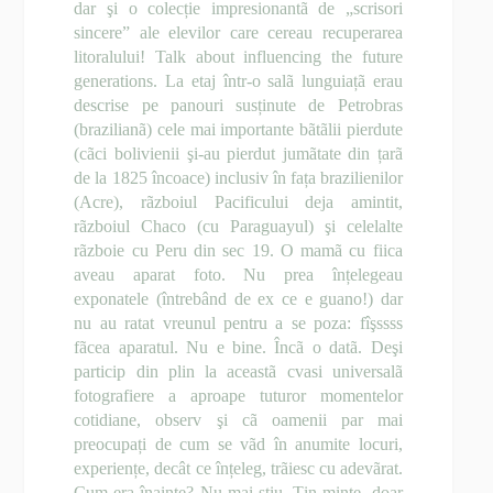
dar şi o colecție impresionantã de „scrisori
sincere” ale elevilor care cereau recuperarea
litoralului! Talk about influencing the future
generations. La etaj într-o salã lunguiațã erau
descrise pe panouri susținute de Petrobras
(brazilianã) cele mai importante bãtãlii pierdute
(cãci bolivienii şi-au pierdut jumãtate din țarã
de la 1825 încoace) inclusiv în fața brazilienilor
(Acre), rãzboiul Pacificului deja amintit,
rãzboiul Chaco (cu Paraguayul) şi celelalte
rãzboie cu Peru din sec 19. O mamã cu fiica
aveau aparat foto. Nu prea înțelegeau
exponatele (întrebând de ex ce e guano!) dar
nu au ratat vreunul pentru a se poza: fîşssss
fãcea aparatul. Nu e bine. Încã o datã. Deşi
particip din plin la aceastã cvasi universalã
fotografiere a aproape tuturor momentelor
cotidiane, observ şi cã oamenii par mai
preocupați de cum se vãd în anumite locuri,
experiențe, decât ce înțeleg, trãiesc cu adevãrat.
Cum era înainte? Nu mai ştiu. Țin minte doar