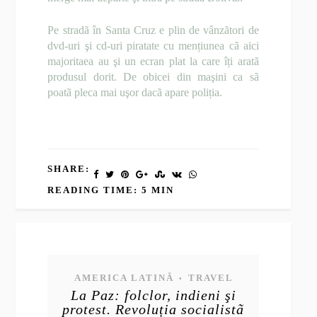
Pe stradã în Santa Cruz e plin de vânzãtori de
dvd-uri şi cd-uri piratate cu mențiunea cã aici
majoritaea au şi un ecran plat la care îți aratã
produsul dorit. De obicei din maşini ca sã
poatã pleca mai uşor dacã apare poliția.
SHARE:
READING TIME: 5 MIN
AMERICA LATINĂ
TRAVEL
•
La Paz: folclor, indieni şi
protest. Revoluția socialistã