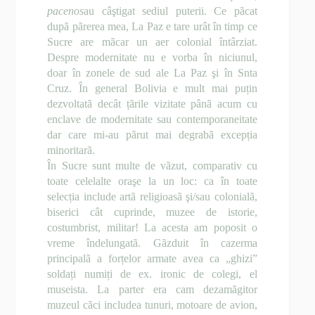
pacenos
au câştigat sediul puterii. Ce pãcat
dupã pãrerea mea, La Paz e tare urât în timp ce
Sucre are mãcar un aer colonial întârziat.
Despre modernitate nu e vorba în niciunul,
doar în zonele de sud ale La Paz şi în Snta
Cruz. În general Bolivia e mult mai puțin
dezvoltatã decât țãrile vizitate pânã acum cu
enclave de modernitate sau contemporaneitate
dar care mi-au pãrut mai degrabã excepția
minoritarã.
În Sucre sunt multe de vãzut, comparativ cu
toate celelalte oraşe la un loc: ca în toate
selecția include artã religioasã şi/sau colonialã,
biserici cât cuprinde, muzee de istorie,
costumbrist, militar! La acesta am poposit o
vreme îndelungatã. Gãzduit în cazerma
principalã a forțelor armate avea ca „ghizi”
soldați numiți de ex. ironic de colegi, el
museista. La parter era cam dezamãgitor
muzeul cãci includea tunuri, motoare de avion,