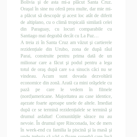
Bolivia şi de asta mi-a plãcut Santa Cruz.
Oraşul în sine nu oferã prea multe, dar mie mi-
a plãcut sã descopãr şi acest loc atât de diferit
de altiplano, cu o climã tropicalã similarã celei
din Paraguay, cu locuri comparabile cu
Santiago mai degrabã decât cu La Paz…
A treia zi în Santa Cruz am vãzut şi cartierele
rezidențiale din Urubo, zona de dupã râul
Parai, construite pentru prima datã de un
milionar care a fãcut şi podul pentru a lega
totul de oraş dupã care s-a sinucis cãci nu se
vindeau. Acum sunt dovada dezvoltãrii
economice din zonã. Aratã ca mini orãşelele cu
pazã pe care le vedem în filmele
(nord)americane. Majoritatea au case identice,
aşezate foarte aproape unele de altele. Imediat
dupã ce se terminã rezidențialele se terminã şi
drumul asfaltat! Comunitãțile sãrace nu au
nevoie. În drumul spre Rinconada, loc de mers
în week-end cu familia la piscinã şi la masã şi
unde trebuia sã vãd o floare superbã care însã