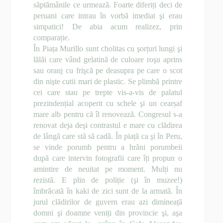
sãptãmânile ce urmeazã. Foarte diferiți deci de
peruani care intrau în vorbã imediat şi erau
simpatici! De abia acum realizez, prin
comparație.
În Piața Murillo sunt cholitas cu şorțuri lungi şi
lãlãi care vând gelatinã de culoare roşu aprins
sau oranj cu frişcã pe deasupra pe care o scot
din nişte cutii mari de plastic. Se plimbã printre
cei care stau pe trepte vis-a-vis de palatul
prezindențial acoperit cu schele şi un cearșaf
mare alb pentru cã îl renoveazã. Congresul s-a
renovat deja deşi contrastul e mare cu clãdirea
de lângã care stã sã cadã. În piațã ca şi în Peru,
se vinde porumb pentru a hrãni porumbeii
dupã care intervin fotografii care îți propun o
amintire de neuitat pe moment. Mulți nu
rezistã. E plin de poliție (şi în muzee!)
îmbrãcatã în kaki de zici sunt de la armatã. În
jurul clãdirilor de guvern erau azi dimineațã
domni şi doamne veniți din provincie şi, aşa