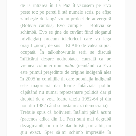
de la intrarea în La Paz îl vãzusem pe Evo
peste tot: pe pereți îi stã numele scris, pe afişe
zâmbeşte de lângã vreun proiect de anvergurã
(Bolivia cambia, Evo cumple – Bolivia se
schimbã, Evo se ține de cuvânt fiind sloganul
privilegiat) precum telefericul care va lega
oraşul „nou”, de sus – El Alto de valea supra-
ocupatã. În talk-showurile serii se discutã
înflãcãrat despre nedreptatea cauzatã ca pe
vremea coloniei unui
indio
(neuitând cã Evo
este primul preşedinte de origine indigenã ales
în 2005 în condițiile în care populația indigenã
este majoritarã dar foarte întârziatã politic
cãpâtând nu numai reprezentare politicã dar şi
dreptul de a vota foarte târziu 1952-64 şi din
nou din 1982 când se instaureazã democrația).
Trebuie spus cã bolivienii întâlniți pânã acum
(pacenos adica din La Paz) sunt mai degrabã
dezagreabili, ori nu le plac turiştii, ori albii, nu
ştiu exact. Sper sã-mi schimb impresiile în