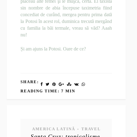
placeau alte femei şi le muşca, certa. El taxista
sin nombre de abia începuse taximetria fiind
concediat de curând, mergea pentru prima datã
la Potosi în acest rol, duminica trecutã mergând
cu familia la bãi termale, vreau sã vãd? Aaah
nu!
Și am ajuns la Potosi. Oare de ce?
SHARE:
READING TIME: 7 MIN
AMERICA LATINĂ
TRAVEL
•
Santa Cruz: tropicalisme.