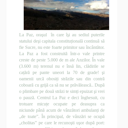
La Paz, oraşul
în care îşi au sediul puterile
statului deşi capitala constituționalã continuã sã
fie Sucre, nu este foarte primitor sau încântãtor.
La Paz a fost construitã într-o vale printre
creste de peste 5.000 de m ale Anzilor. În vale
(3.600 m) terenul nu e însã lin, clãdirile se
cațãrã pe pante uneori la 70 de grade! şi
oamenii urcã obosiți strãzile sau din contrã
coboarã cu grijã ca sã nu se prãvãleascã.. Dupã
o plimbare pe douã strãzi te simți epuizat şi vrei
o pauzã. Centrul La Paz e deci înghesuit, cu
trotuare micuțe ocupate pe deasupra ca
niciunde pânã acum de vânzãtori ambulanți de
„de toate”. În principal, de vânzãri se ocupã
„cholitas” pe care le recunoşti uşor dupã port: