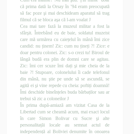
cã prima datã la Orsay în ’94 eram preocupatã
sã fac poze şi mai deschideam aparatul sã trag
filmul cã se bloca aşa cã l-am voalat
J
Cea mai tare fazã la muzeul militar a fost la
sfârşit. Întrebând eu de baie, soldatul muzeist
care mã urmãrea cu caiețelul în mânã îmi zice
candid: nu ținem! Zic: cum nu țineți ?! Zice: e
doar pentru colonei. Zic: s-o crezi tu! Biroul de
lângã budã era plin de domni care se agitau.
Zic: îmi cer scuze îmi dați şi mie cheia de la
baie ?! Stupoare, colonelului îi cade telefonul
din mânã, nu ştie pe unde sã se ascundã, se
agitã ei şi vine repede cu cheia: poftiți doamnã!
Îmi deschide bineînțeles buda bãrbaților sau ar
trebui sã zic a coloneilor
J
În prima dupã-amiazã am vizitat Casa de la
Libertad cum se cheamã acum, mai exact locul
în care Simon Bolivar cu Sucre şi alte
personalitațãi locale au semnat actul de
independențã al Boliviei denumite în onoarea