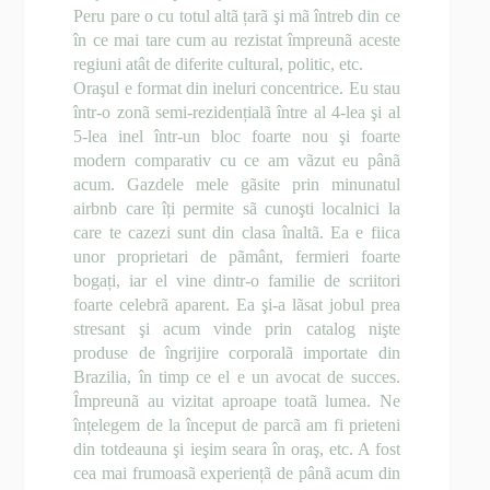
Peru pare o cu totul altã țarã şi mã întreb din ce
în ce mai tare cum au rezistat împreunã aceste
regiuni atât de diferite cultural, politic, etc.
Oraşul e format din ineluri concentrice. Eu stau
într-o zonã semi-rezidențialã între al 4-lea şi al
5-lea inel într-un bloc foarte nou şi foarte
modern comparativ cu ce am vãzut eu pânã
acum. Gazdele mele gãsite prin minunatul
airbnb care îți permite sã cunoşti localnici la
care te cazezi sunt din clasa înaltã. Ea e fiica
unor proprietari de pãmânt, fermieri foarte
bogați, iar el vine dintr-o familie de scriitori
foarte celebrã aparent. Ea şi-a lãsat jobul prea
stresant şi acum vinde prin catalog nişte
produse de îngrijire corporalã importate din
Brazilia, în timp ce el e un avocat de succes.
Împreunã au vizitat aproape toatã lumea. Ne
înțelegem de la început de parcã am fi prieteni
din totdeauna şi ieşim seara în oraş, etc. A fost
cea mai frumoasã experiențã de pânã acum din