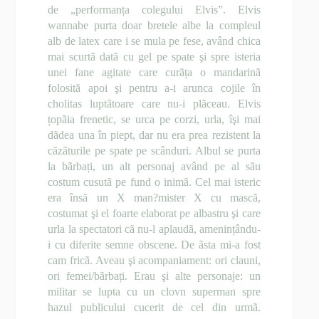
de „performanța colegului Elvis”. Elvis
wannabe purta doar bretele albe la compleul
alb de latex care i se mula pe fese, având chica
mai scurtã datã cu gel pe spate şi spre isteria
unei fane agitate care curãța o mandarinã
folositã apoi şi pentru a-i arunca cojile în
cholitas luptãtoare care nu-i plãceau. Elvis
țopãia frenetic, se urca pe corzi, urla, îşi mai
dãdea una în piept, dar nu era prea rezistent la
cãzãturile pe spate pe scânduri. Albul se purta
la bãrbați, un alt personaj având pe al sãu
costum cusutã pe fund o inimã. Cel mai isteric
era însã un X man?mister X cu mascã,
costumat şi el foarte elaborat pe albastru şi care
urla la spectatori cã nu-l aplaudã, amenințându-
i cu diferite semne obscene. De ãsta mi-a fost
cam fricã. Aveau şi acompaniament: ori clauni,
ori femei/bãrbați. Erau şi alte personaje: un
militar se lupta cu un clovn superman spre
hazul publicului cucerit de cel din urmã.