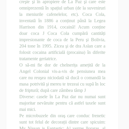
creşte şi în apropiere de La Paz şi care este
omniprezentã în spațiul urban (de la suveniruri
la meniurile cafenelelor, etc). Coca Cola,
inventatã în 1886 a conținut pânã la Legea
Harrison din 1914, cocainã! Acum conține
doar coca
J
Coca Cola cumpãrã cantitãți
impresionante de coca de la Peru şi Bolivia,
204 tone în 1995. Zicea şi de dra Aslan care a
folosit cocaina artificialã (procaina) în diferite
tratamente geriatrice.
O sã-mi fie dor de chelnerița amețitã de la
Angel Colonial vis-a-vis de pensiunea mea
care nu reuşea niciodatã sã ducã o comandã la
masa potrivitã şi mereu te trezeai cu supã în loc
de fripturã; dupã care zâmbea tâmp
J
Diverse: casele în La Paz dar nu numai sunt
majoritar nevãruite pentru cã astfel taxele sunt
mai mici.
Pe microbuzele din oraş care conduc frenetic
sunt tot felul de decorații dintre care spicuim:
My Nissan is Fantastic; Al verme lloraras, al