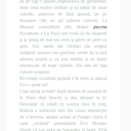
au pe cap o pãlãrie englezeascã de gentleman,
fuste (mai multe) umflate şi cu pliuri de toate
culorile, pulovere de lânã groasã, iar pe
deasupra câte un şal (adesea colorat). La
Muzeul costumbrist aflu despre
pacena
(locuitoare a La Paz) care vroia sã fie elegantã
şi la ținuta de mai sus avea şi ghete de piele cu
şiret. Azi, multe din cholitas (de origine
indigenã aymara sau quechua venite de la țarã
adesea) poartã şi un şorț murdar şi au haine
amestecate de toate culorile. Ele dau de fapt
culoare oraşului.
Revoluția socialistã parțialã e în mers şi amicul
Evo e peste tot!
Cum ajung la hotel dupã drumul de pominã de
la Puno deja descris şi dau drumul la tv.
Descopãr cã odatã cu sosirea mea în oraş,
Bolivia e subiectul serii din cauza interdicției
de a traversa spațiul aerian al Franței cãreia îi
cade „victimã” preşedintele Evo Morales
bãnuit cã l-ar avea pe Snowden la bord. Deja