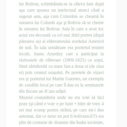
lui Bolivar, schimbându-se la câteva luni dupã
aşa cum spunea un intelectual atunci când a
sugerat asta, aşa cum Columbia se cheamã în
onoarea lui Columb aşa şi Bolivia sã se cheme
în onoarea lui Bolivar. Sala în care a avut loc
actul era decoratã cu cel mai fidel portret (dupã
pãrearea sa) al eliberatorului nordului Americii
de sud. În sala urmãtoare era portretul eroinei
locale, Juana Azurduy care a participat la
rãzboaiele de eliberare (1809-1825) cu soțul,
fiind sãrbãtoritã cu mare fast a doua zi (de ziua
ei) prin centrul oraşului. Pe peretele de vizavi
era şi portretul lui Martin Guemes, un exemplu
de caudillo local pe care îl dau eu la seminarele
din fiecare an
J
Cam urâțel.
Muzeul costumbrist unde nu era voie sã faci
poze (şi când e voie e pe bani + bilet de vreo 4
ori mai scump pentru strãini, pe care mi-l dau
automat, dar ce nene nu pot fi boliviancã?!) era
plin de costume de doamne din înalta societate,