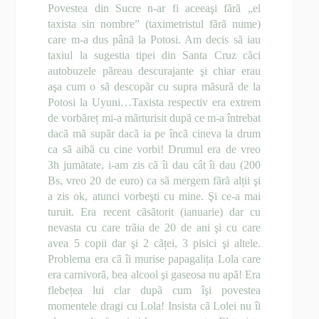
Povestea din Sucre n-ar fi aceeaşi fãrã „el
taxista sin nombre” (taximetristul fãrã nume)
care m-a dus pânã la Potosi. Am decis sã iau
taxiul la sugestia tipei din Santa Cruz cãci
autobuzele pãreau descurajante şi chiar erau
aşa cum o sã descopãr cu supra mãsurã de la
Potosi la Uyuni…Taxista respectiv era extrem
de vorbãreț mi-a mãrturisit dupã ce m-a întrebat
dacã mã supãr dacã ia pe încã cineva la drum
ca sã aibã cu cine vorbi! Drumul era de vreo
3h jumătate, i-am zis cã îi dau cât îi dau (200
Bs, vreo 20 de euro) ca sã mergem fãrã alții şi
a zis ok, atunci vorbeşti cu mine. Şi ce-a mai
turuit. Era recent cãsãtorit (ianuarie) dar cu
nevasta cu care trãia de 20 de ani şi cu care
avea 5 copii dar şi 2 cãței, 3 pisici şi altele.
Problema era cã îi murise papagalița Lola care
era carnivorã, bea alcool şi gaseosa nu apã! Era
flebețea lui clar dupã cum îşi povestea
momentele dragi cu Lola! Insista cã Lolei nu îi