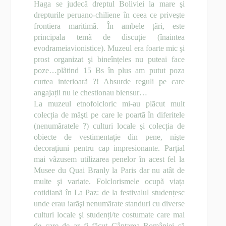
Haga se judecã dreptul Boliviei la mare şi
drepturile peruano-chiliene în ceea ce priveşte
frontiera maritimã. În ambele țãri, este
principala temã de discuție (înaintea
evodrameiavionistice). Muzeul era foarte mic şi
prost organizat şi bineînțeles nu puteai face
poze…plãtind 15 Bs în plus am putut poza
curtea interioarã ?! Absurde reguli pe care
angajații nu le chestionau biensur…
La muzeul etnofolcloric mi-au plãcut mult
colecția de mãşti pe care le poartã în diferitele
(nenumãratele ?) culturi locale şi colecția de
obiecte de vestimentație din pene, nişte
decorațiuni pentru cap impresionante. Parțial
mai vãzusem utilizarea penelor în acest fel la
Musee du Quai Branly la Paris dar nu atât de
multe şi variate. Folclorismele ocupã viața
cotidianã în La Paz: de la festivalul studențesc
unde erau iarãşi nenumãrate standuri cu diverse
culturi locale şi studenți/te costumate care mai
de care de ar fi fãcut Cântarea României sã