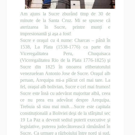
Am ajuns la Sucre zburând timp de 30 de
minute de la Santa Cruz. Mi se spusese cã
aterizarea în Sucre, printre munți e
impresionantã şi aşa a fost!
Sucre e oraşul cu 4 nume: Charcas – pânã în
1538, La Plata (1538-1776) ca parte din
Viceregalitatea Peru, Chuquisaca
(Viceregalitatea Rio de la Plata 1776-1825) şi
Sucre din 1825 în onoarea eliberatorului
venezuelean Antonio Jose de Sucre. Oraşul alb
peruan, Arequipa mi-a plãcut cel mai tare. La
fel, oraşul alb bolivian, Sucre e cel mai frumos!
Sucre este însã cu adevãrat majoritar albã, ceea
ce nu prea era adevãrat despre Arequipa.
Trebuia sã stau mai mult…Sucre este capitala
constituționalã a Boliviei deşi de la sfârşitul sec
19 La Paz a devenit sediul puterii executive şi
legislative, puterea judecãtoreascã rãmânând în
Sucre. Ca urmare a rãzboiului între nord şi sud,