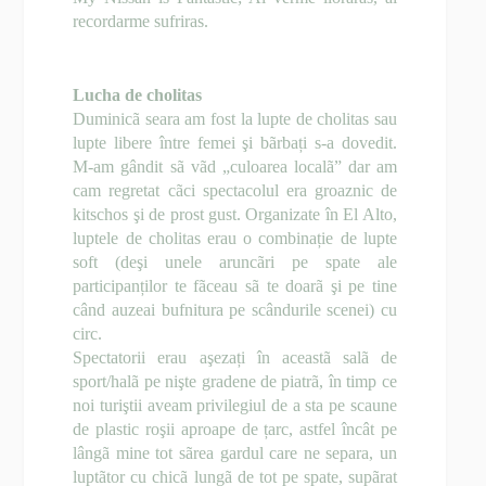
recordarme sufriras.
Lucha de cholitas
Duminicã seara am fost la lupte de cholitas sau
lupte libere între femei şi bãrbați s-a dovedit.
M-am gândit sã vãd „culoarea localã” dar am
cam regretat cãci spectacolul era groaznic de
kitschos şi de prost gust. Organizate în El Alto,
luptele de cholitas erau o combinație de lupte
soft (deşi unele aruncãri pe spate ale
participanților te fãceau sã te doarã şi pe tine
când auzeai bufnitura pe scândurile scenei) cu
circ.
Spectatorii erau aşezați în aceastã salã de
sport/halã pe nişte gradene de piatrã, în timp ce
noi turiştii aveam privilegiul de a sta pe scaune
de plastic roşii aproape de țarc, astfel încât pe
lângã mine tot sãrea gardul care ne separa, un
luptãtor cu chicã lungã de tot pe spate, supãrat