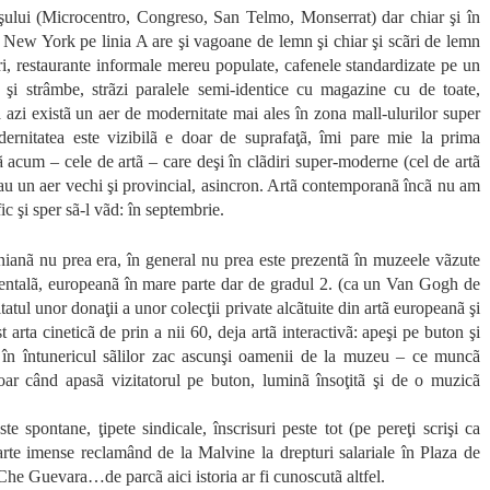
aşului (Microcentro, Congreso, San Telmo, Monserrat) dar chiar şi în
n New York pe linia A are şi vagoane de lemn şi chiar şi scãri de lemn
ri, restaurante informale mereu populate, cafenele standardizate pe un
şi strâmbe, strãzi paralele semi-identice cu magazine cu de toate,
 azi existã un aer de modernitate mai ales în zona mall-ulurilor super
ernitatea este vizibilã e doar de suprafaţã, îmi pare mie la prima
cum – cele de artã – care deşi în clãdiri super-moderne (cel de artã
 au un aer vechi şi provincial, asincron. Artã contemporanã încã nu am
c şi sper sã-l vãd: în septembrie.
ianã nu prea era, în general nu prea este prezentã în muzeele vãzute
entalã, europeanã în mare parte dar de gradul 2. (ca un Van Gogh de
atul unor donaţii a unor colecţii private alcãtuite din artã europeanã şi
arta cineticã de prin a nii 60, deja artã interactivã: apeşi pe buton şi
c, în întunericul sãlilor zac ascunşi oamenii de la muzeu – ce muncã
doar când apasã vizitatorul pe buton, luminã însoţitã şi de o muzicã
e spontane, ţipete sindicale, înscrisuri peste tot (pe pereţi scrişi ca
carte imense reclamând de la Malvine la drepturi salariale în Plaza de
 Che Guevara…de parcã aici istoria ar fi cunoscutã altfel.