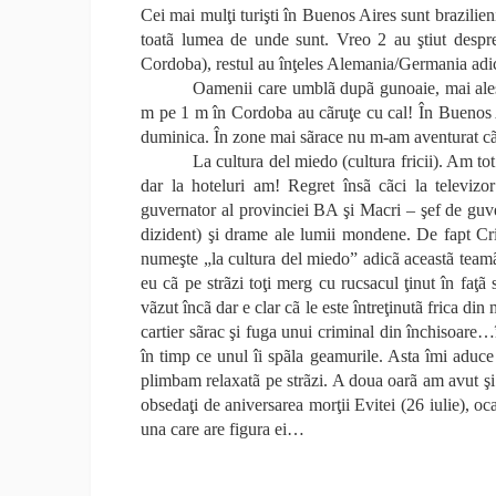
Cei mai mulţi turişti în Buenos Aires sunt brazilie
toatã lumea de unde sunt. Vreo 2 au ştiut despre
Cordoba), restul au înţeles Alemania/Germania adi
Oamenii care umblã dupã gunoaie, mai ales 
m pe 1 m în Cordoba au cãruţe cu cal! În Buenos A
duminica. În zone mai sãrace nu m-am aventurat cã 
La cultura del miedo (cultura fricii). Am to
dar la hoteluri am! Regret însã cãci la televizo
guvernator al provinciei BA şi Macri – şef de guv
dizident) şi drame ale lumii mondene. De fapt Cr
numeşte „la cultura del miedo” adicã aceastã teamã
eu cã pe strãzi toţi merg cu rucsacul ţinut în faţ
vãzut încã dar e clar cã le este întreţinutã frica din
cartier sãrac şi fuga unui criminal din închisoare…
în timp ce unul îi spãla geamurile. Asta îmi aduc
plimbam relaxatã pe strãzi. A doua oarã am avut ş
obsedaţi de aniversarea morţii Evitei (26 iulie), o
una care are figura ei…