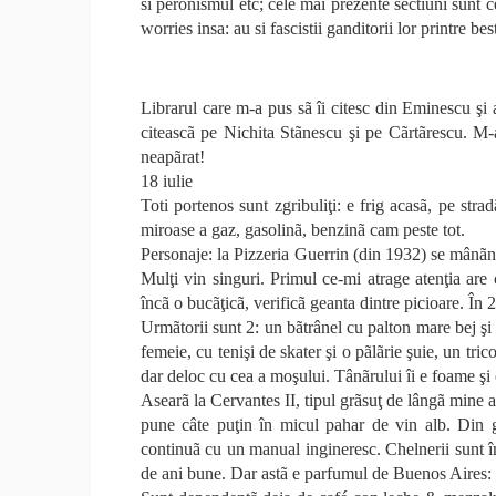
si peronismul etc; cele mai prezente sectiuni sunt
worries insa: au si fascistii ganditorii lor printre b
Librarul care m-a pus sã îi citesc din Eminescu şi 
citeascã pe Nichita Stãnescu şi pe Cãrtãrescu. M-a
neapãrat!
18 iulie
Toti portenos sunt zgribuliţi: e frig acasã, pe strad
miroase a gaz, gasolinã, benzinã cam peste tot.
Personaje: la Pizzeria Guerrin (din 1932) se mânãncã
Mulţi vin singuri. Primul ce-mi atrage atenţia are cã
încã o bucãţicã, verificã geanta dintre picioare. În 
Urmãtorii sunt 2: un bãtrânel cu palton mare bej şi
femeie, cu tenişi de skater şi o pãlãrie şuie, un tr
dar deloc cu cea a moşului. Tânãrului îi e foame şi
Asearã la Cervantes II, tipul grãsuţ de lângã mine a
pune câte puţin în micul pahar de vin alb. Din ge
continuã cu un manual ingineresc. Chelnerii sunt îm
de ani bune. Dar astã e parfumul de Buenos Aires: ve