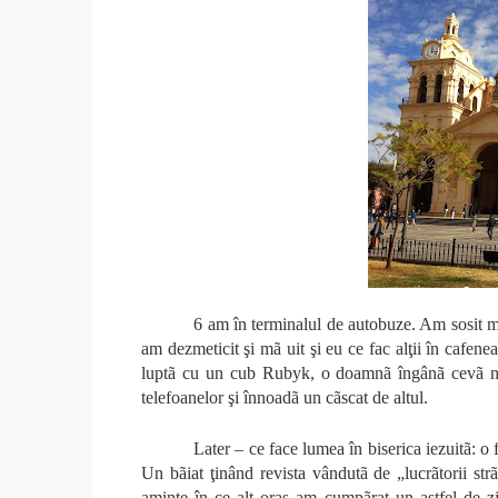
6 am în terminalul de autobuze. Am sosit 
am dezmeticit şi mã uit şi eu ce fac alţii în cafenea
luptã cu un cub Rubyk, o doamnã îngânã cevã nem
telefoanelor şi înnoadã un cãscat de altul.
Later – ce face lumea în biserica iezuitã: o
Un bãiat ţinând revista vândutã de „lucrãtorii st
aminte în ce alt oraş am cumpãrat un astfel de zi