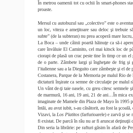
În metrou oamenii tot cu ochii în smart-phones stau
proaste.
Mersul cu autobuzul sau „colectivo” este o aventurã
un loc, viteza e ameţitoare sau deloc şi trebuie s
subte” (de la subteran) nu prea acoperã mare lucru,
La Boca – unde câinii poartã hãinuţe ca sã-i apere 
care învãluie El Caminito, cel mai kitsck loc de 
ciorapi de plasã un crac peste tine în timp ce un el
de o parte. Zâmbete largi şi îngheţate de frig şi g
l’italienne sau a la Dieguito care zâmbeşte şi el de 
Costanera, Parque de la Memoria pe malul Rio de la 
dictaturii înşirate ca semne de circulaţie pe malul
Un vânt de-ţi taie oasele, cu greu citesc semnele ş
de marmurã, 16 ani, 19 ani, 21 de ani…În mica expoz
imaginate de Mamele din Plaza de Mayo în 1995 pentr
întãi, au avut iubit, s-au cãsãtorit, au fost la şcoalã,
Vizavi, la
Los Platitos
(farfurioarele) e zarvã şi se 
fi existat. De parcã în râu nu ar fi aruncat deţinuţii 
Din seria la librãrie: pe rafturi gãsim în afarã de 