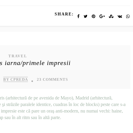
SHARE:
TRAVEL
s iarna/primele impresii
BY CPREDA
23 COMMENTS
is (arhitecturã de pe avenida de Mayo), Madrid (arhitecturã,
i strãzile paralele identice, cuadras în loc de blocks) peste care s-a
a impresie este cã pare un oraş anti-modern, nu numai vechi: haine,
p sau în alt ritm sau în altã parte.