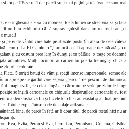
 şi tot pe FB se uitã dar parcã sunt mai puţini şi telefoanele sunt mai
: e o inghesuialã sorã cu moartea, toatã lumea se strecoarã sã-şi facã
ã fii un bun echilibrist cã sã supravieţuieşti dar cum metroul sau „el
 e musai!
şi pe ei de vântul care bate pe strãzile pustii (în afarã de cele câteva
pânã acum). La El Caminito îşi aruncã o fatã aproape dezbrãcatã şi cu
 galant şi cu costum prea larg în dungi şi cu pãlãrie, o trage pe doamnã
ata amintirea. Mulţi locuitori ai cartierului poartã trening şi chicã a
pe zidurile colorate.
Plata. 5 turişti batuţi de vânt şi spaţii imense impersonale, semne ale
 râului aproape de gardul care separã „parcul” de pescarii de duminicã.
i îmi imaginez feţele celor lângã ale cãror nume scrie pe zidurile lungi
iţie se înşirã cartoanele cu chipurile dispãruţilor; cartoanele au fost
u a demonstra cã fiii şi fiicele lor chiar au existat şi au luat premiul
 etc. Totul e expus într-o serie de colaje artizanale.
mânãncã bine, de parcã în faţã ar fi doar râul, de parcã restul nici nu ar
dispãruţi.
Peron, Eva, Evita, Peron şi Eva, Peronism, Peronisme, Cristina, Cristina