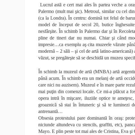
Lucrul astã e cert mai ales în partea veche a or
Palermo (mult mai şic). Metroul, similar cu cel di
(ca la Londra). În centru: dominã tot felul de baru
model de început de secol 20, butice înghesuite 
nesfârşite. În schimb în Palermo dar şi în Recoleta
pline de tineri dar nu numai. Chiar şi când mod
impresie…ca exemplu aş cita muzeele vãzute pânã a
modernã – 2 sãli – şi cel de artã latino-americanã)
vãzut, se pregãteşte sã se deschidã un muzeu specifi
În schimb la muzeul de artã (MNBA) artã argentin
pânã acum. În schimb era un melanj de artã occid
care nici nu auzisem). Muzeul e în mare parte rezult
mai puţin din comenzi locale. Ce mi-a plãcut a fost 
opera intrã în mişcare, iluziile optice te ameţes
groaznicã sã stai în întuneric şi sã te luminezi 
antrenantã…
Obsesia protestului pare dominantã în oraş: protest
niciunde altundeva cu stencils, graffiti, etc), pan
Mayo. E plin peste tot mai ales de Cristina, Eva şi