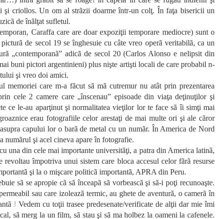
i şi criollos. Un om al strãzii doarme într-un colţ. În faţa bisericii un
icã de înãlţat sufletul.
emporan, Caraffa care are doar expoziţii temporare mediocre) sunt o
 picturã de secol 19 se înghesuie cu câte vreo operã veritabilã, ca un
cturã „contemporanã” adicã de secol 20 (Carlos Alonso e nelipsit din
 buni pictori argentinieni) plus nişte artişti locali de care probabil n-
tului şi vreo doi amici.
l memoriei care m-a fãcut sã mã cutremur nu atât prin prezentarea
 prin cele 2 camere care „înscenau” episoade din viaţa deţinuţilor şi
e ce le-au aparţinut şi normalitatea vieţilor lor te face sã îi simţi mai
oaznice erau fotografiile celor arestaţi de mai multe ori şi ale cãror
 deasupra capului lor o barã de metal cu un numãr. În America de Nord
nea numãrul şi acel cineva apare în fotografie.
 cu una din cele mai importante universitãţi, a patra din America latinã,
e revoltau împotriva unui sistem care bloca accesul celor fãrã resurse
mportantã şi la o mişcare politicã importantã, APRA din Peru.
trebuie sã se apropie cã sã înceapã sã vorbeascã şi sã-i poţi recunoaşte.
permeabil sau care izoleazã termic, au ghete de aventurã, o camerã în
eantã
J
Vedem cu toţii trasee predesenate/verificate de alţii dar mie îmi
cal, sã merg la un film, sã stau şi sã ma holbez la oameni la cafenele.