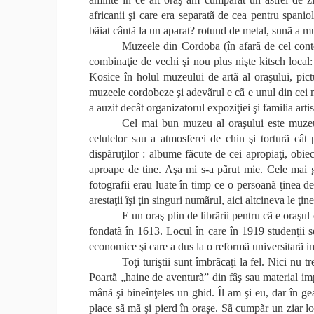
africanii şi care era separatã de cea pentru spaniol
bãiat cântã la un aparat? rotund de metal, sunã a muz
Muzeele din Cordoba (în afarã de cel cont
combinaţie de vechi şi nou plus nişte kitsch local:
Kosice în holul muzeului de artã al oraşului, pi
muzeele cordobeze şi adevãrul e cã e unul din cei mai
a auzit decât organizatorul expoziţiei şi familia artis
Cel mai bun muzeu al oraşului este muzeu
celulelor sau a atmosferei de chin şi torturã cât
dispãruţilor : albume fãcute de cei apropiaţi, obiect
aproape de tine. Aşa mi s-a pãrut mie. Cele mai gr
fotografii erau luate în timp ce o persoanã ţinea
arestaţii îşi ţin singuri numãrul, aici altcineva le ţi
E un oraş plin de librãrii pentru cã e oraşul
fondatã în 1613. Locul în care în 1919 studenţii s
economice şi care a dus la o reformã universitarã i
Toţi turiştii sunt îmbrãcaţi la fel. Nici nu 
Poartã „haine de aventurã” din fâş sau material im
mânã şi bineînţeles un ghid. Îl am şi eu, dar în g
place sã mã şi pierd în oraşe. Sã cumpãr un ziar lo