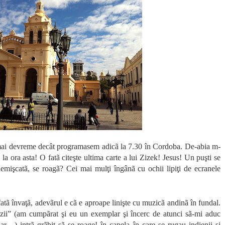
mai devreme decât programasem adicã la 7.30 în Cordoba. De-abia m-
 la ora asta! O fatã citeşte ultima carte a lui Zizek! Jesus! Un puşti se
işcatã, se roagã? Cei mai mulţi îngânã cu ochii lipiţi de ecranele
 fatã învaţã, adevãrul e cã e aproape linişte cu muzicã andinã în fundal.
rãzii” (am cumpãrat şi eu un exemplar şi încerc de atunci sã-mi aduc
ar…) intrã grãbit sã se roage! în capela în care se rugau indienii şi