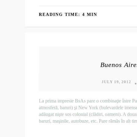
READING TIME: 4 MIN
Buenos Aire
JULY 19, 2012
La prima impresie BsAs pare o combinaţie între Par
atmosferã, baruri) şi New York (bulevardele imense ş
adãugat nişte sos colonial (clãdiri, oameni). A dou
baruri, maşinile, autobuze, etc. Pare rãmãs în alt tim