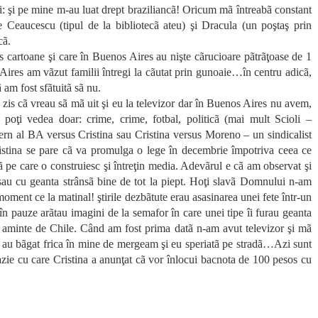
ni: şi pe mine m-au luat drept braziliancã! Oricum mã întreabã constant
 Ceaucescu (tipul de la bibliotecã ateu) şi Dracula (un poştaş prin
cã.
cartoane şi care în Buenos Aires au nişte cãrucioare pãtrãţoase de 1
ires am vãzut familii întregi la cãutat prin gunoaie…în centru adicã,
am fost sfãtuitã sã nu.
t zis cã vreau sã mã uit şi eu la televizor dar în Buenos Aires nu avem,
r poţi vedea doar: crime, crime, fotbal, politicã (mai mult Scioli –
ern al BA versus Cristina sau Cristina versus Moreno – un sindicalist
istina se pare cã va promulga o lege în decembrie împotriva ceea ce
 pe care o construiesc şi întreţin media. Adevãrul e cã am observat şi
ã sau cu geanta strânsã bine de tot la piept. Hoţi slavã Domnului n-am
 moment ce la matinal! ştirile dezbãtute erau asasinarea unei fete într-un
în pauze arãtau imagini de la semafor în care unei tipe îi furau geanta
e aminte de Chile. Când am fost prima datã n-am avut televizor şi mã
i au bãgat frica în mine de mergeam şi eu speriatã pe stradã…Azi sunt
cazie cu care Cristina a anunţat cã vor înlocui bacnota de 100 pesos cu