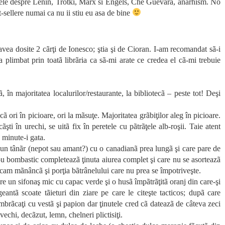
 cele despre Lenin, Trotki, Marx si Engels, Che Guevara, anarhism. No
est-sellere numai ca nu ii stiu eu asa de bine
avea dosite 2 cãrţi de Ionesco; ştia şi de Cioran. I-am recomandat sã-i
 plimbat prin toatã librãria ca sã-mi arate ce credea el cã-mi trebuie
ã, în majoritatea localurilor/restaurante, la bibliotecã – peste tot! Deşi
 ori în picioare, ori la mãsuţe. Majoritatea grãbiţilor aleg în picioare.
şti în urechi, se uitã fix în peretele cu pãtrãţele alb-roşii. Taie atent
2 minute-i gata.
 un tânãr (nepot sau amant?) cu o canadianã prea lungã şi care pare de
icou bombastic completeazã ţinuta aiurea complet şi care nu se asorteazã
 cam mãnâncã şi porţia bãtrânelului care nu prea se împotriveşte.
re un sifonaş mic cu capac verde şi o husã împãtrãţitã oranj din care-şi
antã scoate tãieturi din ziare pe care le citeşte tacticos; dupã care
brãcaţi cu vestã şi papion dar ţinutele cred cã dateazã de câteva zeci
chi, decãzut, lemn, chelneri plictisiţi.