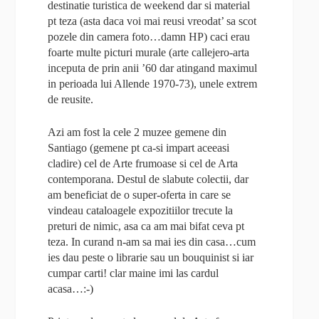
destinatie turistica de weekend dar si material
pt teza (asta daca voi mai reusi vreodat’ sa scot
pozele din camera foto…damn HP) caci erau
foarte multe picturi murale (arte callejero-arta
inceputa de prin anii ’60 dar atingand maximul
in perioada lui Allende 1970-73), unele extrem
de reusite.
Azi am fost la cele 2 muzee gemene din
Santiago (gemene pt ca-si impart aceeasi
cladire) cel de Arte frumoase si cel de Arta
contemporana. Destul de slabute colectii, dar
am beneficiat de o super-oferta in care se
vindeau cataloagele expozitiilor trecute la
preturi de nimic, asa ca am mai bifat ceva pt
teza. In curand n-am sa mai ies din casa…cum
ies dau peste o librarie sau un bouquinist si iar
cumpar carti! clar maine imi las cardul
acasa…:-)