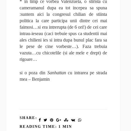
* in timp ce vorbea Valenzuela, o stirista cu
cameramanul dupa ea tot incepea sa spuna
:suntem aici la congresul chilian de stiinta
politica la care participa unii dintre cei mai
faimosi…si era intrerupta (de 6 ori!) de cei care
intrau-ieseau (caci trebuie spus ca studentii mai
ales chilieni ies si intra dupa bunul plac fara sa
le pese de cine vorbeste…). Faza trebuia
vazuta…cu chicotelile (si ale mele e drept) de
rigoare…
si o poza din
Sanhattan
cu intrarea pe strada
mea – Benjamin
SHARE:
READING TIME: 1 MIN