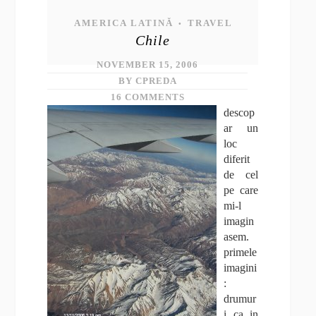
AMERICA LATINĂ
TRAVEL
•
Chile
NOVEMBER 15, 2006
BY CPREDA
16 COMMENTS
descop
ar un
loc
diferit
de cel
pe care
mi-l
imagin
asem.
primele
imagini
:
drumur
i ca in