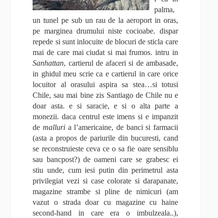
palma,
un tunel pe sub un rau de la aeroport in oras,
pe marginea drumului niste cocioabe. dispar
repede si sunt inlocuite de blocuri de sticla care
mai de care mai ciudat si mai frumos. intru in
Sanhattan
, cartierul de afaceri si de ambasade,
in ghidul meu scrie ca e cartierul in care orice
locuitor al orasului aspira sa stea…si totusi
Chile, sau mai bine zis Santiago de Chile nu e
doar asta. e si saracie, e si o alta parte a
monezii. daca centrul este imens si e impanzit
de
malluri
a l’americaine, de banci si farmacii
(asta a propos de pariurile din bucuresti, cand
se reconstruieste ceva ce o sa fie oare sensiblu
sau bancpost?) de oameni care se grabesc ei
stiu unde, cum iesi putin din perimetrul asta
privilegiat vezi si case colorate si darapanate,
magazine strambe si pline de nimicuri (am
vazut o strada doar cu magazine cu haine
second-hand in care era o imbulzeala..),