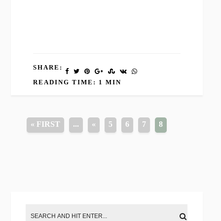
SHARE:
READING TIME: 1 MIN
« FIRST
...
«
5
6
7
8