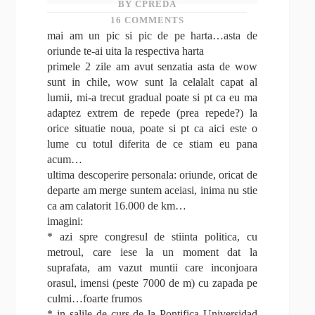
BY CPREDA
16 COMMENTS
mai am un pic si pic de pe harta…asta de
oriunde te-ai uita la respectiva harta
primele 2 zile am avut senzatia asta de wow
sunt in chile, wow sunt la celalalt capat al
lumii, mi-a trecut gradual poate si pt ca eu ma
adaptez extrem de repede (prea repede?) la
orice situatie noua, poate si pt ca aici este o
lume cu totul diferita de ce stiam eu pana
acum…
ultima descoperire personala: oriunde, oricat de
departe am merge suntem aceiasi, inima nu stie
ca am calatorit 16.000 de km…
imagini:
* azi spre congresul de stiinta politica, cu
metroul, care iese la un moment dat la
suprafata, am vazut muntii care inconjoara
orasul, imensi (peste 7000 de m) cu zapada pe
culmi…foarte frumos
* in salile de curs de la Pontifica Universidad