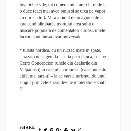
invartelile sale, tot comentand cine-o fi, unde l-
o duce (caci mai avea putin si se urca pe vapor
cu dric cu tot). Mi-a amintit de imaginile de la
tara cand plimbarea mortului crea subit o
miscare populara de comentatori curiosi. unele
lucruri sunt intr-adevar universale
* turista nordica, cu un rucsac mare in spate,
surazatoare si gentila – scria pe o banca, sus pe
Cerro Concepcion (unele din dealurile din
Valparaiso) in caietul cu impresii (ca si mine de
altfel mai tarziu) – la ce varsta turismul de unul
singur prin cele 4 zari devine intolerabil social?
C
SHARE: