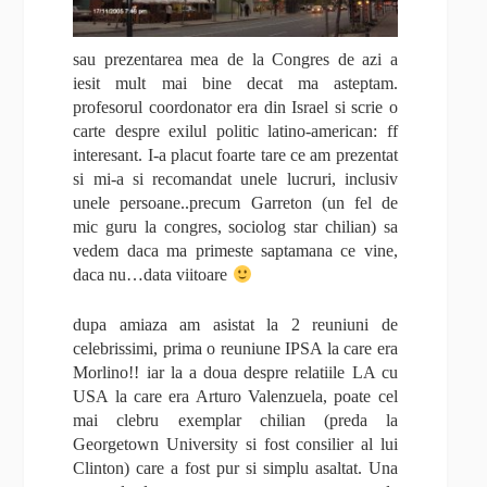
sau prezentarea mea de la Congres de azi a
iesit mult mai bine decat ma asteptam.
profesorul coordonator era din Israel si scrie o
carte despre exilul politic latino-american: ff
interesant. I-a placut foarte tare ce am prezentat
si mi-a si recomandat unele lucruri, inclusiv
unele persoane..precum Garreton (un fel de
mic guru la congres, sociolog star chilian) sa
vedem daca ma primeste saptamana ce vine,
daca nu…data viitoare
dupa amiaza am asistat la 2 reuniuni de
celebrissimi, prima o reuniune IPSA la care era
Morlino!! iar la a doua despre relatiile LA cu
USA la care era Arturo Valenzuela, poate cel
mai clebru exemplar chilian (preda la
Georgetown University si fost consilier al lui
Clinton) care a fost pur si simplu asaltat. Una