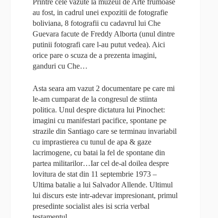
Printre cele vazute la muzeul de Arte frumoase
au fost, in cadrul unei expozitii de fotografie
boliviana, 8 fotografii cu cadavrul lui Che
Guevara facute de Freddy Alborta (unul dintre
putinii fotografi care l-au putut vedea). Aici
orice pare o scuza de a prezenta imagini,
ganduri cu Che…
Asta seara am vazut 2 documentare pe care mi
le-am cumparat de la congresul de stiinta
politica. Unul despre dictatura lui Pinochet:
imagini cu manifestari pacifice, spontane pe
strazile din Santiago care se terminau invariabil
cu imprastierea cu tunul de apa & gaze
lacrimogene, cu batai la fel de spontane din
partea militarilor…Iar cel de-al doilea despre
lovitura de stat din 11 septembrie 1973 –
Ultima batalie a lui Salvador Allende. Ultimul
lui discurs este intr-adevar impresionant, primul
presedinte socialist ales isi scria verbal
testamentul…