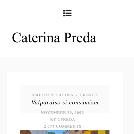
AMERICA LATINĂ
TRAVEL
•
Valparaiso si consumism
NOVEMBER 20, 2006
BY CPREDA
2,674 COMMENTS