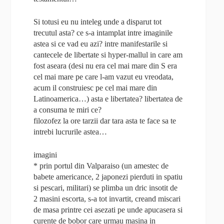
Si totusi eu nu inteleg unde a disparut tot
trecutul asta? ce s-a intamplat intre imaginile
astea si ce vad eu azi? intre manifestarile si
cantecele de libertate si hyper-mallul in care am
fost aseara (desi nu era cel mai mare din S era
cel mai mare pe care l-am vazut eu vreodata,
acum il construiesc pe cel mai mare din
Latinoamerica…) asta e libertatea? libertatea de
a consuma te miri ce?
filozofez la ore tarzii dar tara asta te face sa te
intrebi lucrurile astea…
imagini
* prin portul din Valparaiso (un amestec de
babete americance, 2 japonezi pierduti in spatiu
si pescari, militari) se plimba un dric insotit de
2 masini escorta, s-a tot invartit, creand miscari
de masa printre cei asezati pe unde apucasera si
curente de bobor care urmau masina in