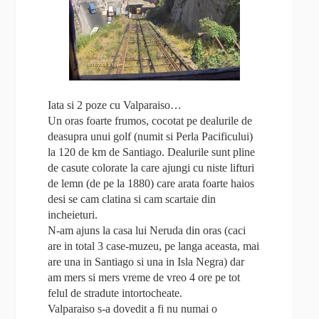
Iata si 2 poze cu Valparaiso…
Un oras foarte frumos, cocotat pe dealurile de
deasupra unui golf (numit si Perla Pacificului)
la 120 de km de Santiago. Dealurile sunt pline
de casute colorate la care ajungi cu niste lifturi
de lemn (de pe la 1880) care arata foarte haios
desi se cam clatina si cam scartaie din
incheieturi.
N-am ajuns la casa lui Neruda din oras (caci
are in total 3 case-muzeu, pe langa aceasta, mai
are una in Santiago si una in Isla Negra) dar
am mers si mers vreme de vreo 4 ore pe tot
felul de stradute intortocheate.
Valparaiso s-a dovedit a fi nu numai o