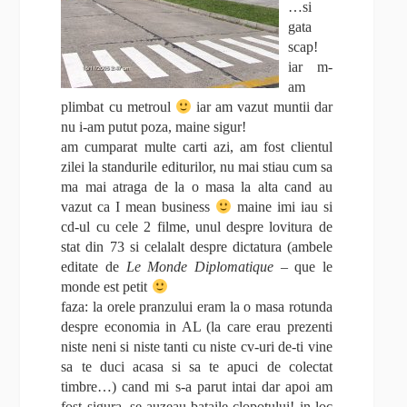
…si
gata
scap!
iar m-
am
plimbat cu metroul
iar am vazut muntii dar
nu i-am putut poza, maine sigur!
am cumparat multe carti azi, am fost clientul
zilei la standurile editurilor, nu mai stiau cum sa
ma mai atraga de la o masa la alta cand au
vazut ca I mean business
maine imi iau si
cd-ul cu cele 2 filme, unul despre lovitura de
stat din 73 si celalalt despre dictatura (ambele
editate de
Le Monde Diplomatique
– que le
monde est petit
faza: la orele pranzului eram la o masa rotunda
despre economia in AL (la care erau prezenti
niste neni si niste tanti cu niste cv-uri de-ti vine
sa te duci acasa si sa te apuci de colectat
timbre…) cand mi s-a parut intai dar apoi am
fost sigura, se auzeau bataile clopotului! in loc