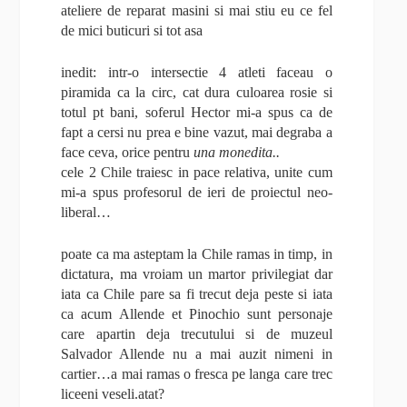
ateliere de reparat masini si mai stiu eu ce fel
de mici buticuri si tot asa
inedit: intr-o intersectie 4 atleti faceau o
piramida ca la circ, cat dura culoarea rosie si
totul pt bani, soferul Hector mi-a spus ca de
fapt a cersi nu prea e bine vazut, mai degraba a
face ceva, orice pentru
una monedita..
cele 2 Chile traiesc in pace relativa, unite cum
mi-a spus profesorul de ieri de proiectul neo-
liberal…
poate ca ma asteptam la Chile ramas in timp, in
dictatura, ma vroiam un martor privilegiat dar
iata ca Chile pare sa fi trecut deja peste si iata
ca acum Allende et Pinochio sunt personaje
care apartin deja trecutului si de muzeul
Salvador Allende nu a mai auzit nimeni in
cartier…a mai ramas o fresca pe langa care trec
liceeni veseli.atat?